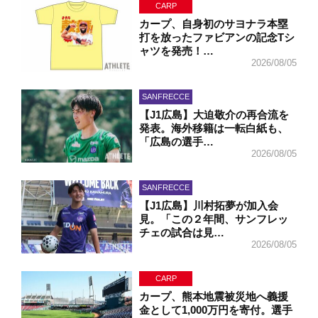
CARP
カープ、自身初のサヨナラ本塁
打を放ったファビアンの記念Tシ
ャツを発売！…
2026/08/05
SANFRECCE
【J1広島】大迫敬介の再合流を
発表。海外移籍は一転白紙も、
「広島の選手…
2026/08/05
SANFRECCE
【J1広島】川村拓夢が加入会
見。「この２年間、サンフレッ
チェの試合は見…
2026/08/05
CARP
カープ、熊本地震被災地へ義援
金として1,000万円を寄付。選手