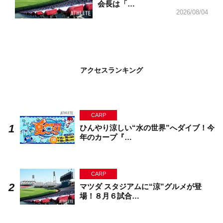
会長は「…
2026/08/04
アクセスランキング
CARP
ひんやり涼しい“水の世界”へダイブ！今
年のカープ『…
CARP
マツダ スタジアムに“涼”グルメが登
場！８月６試合…