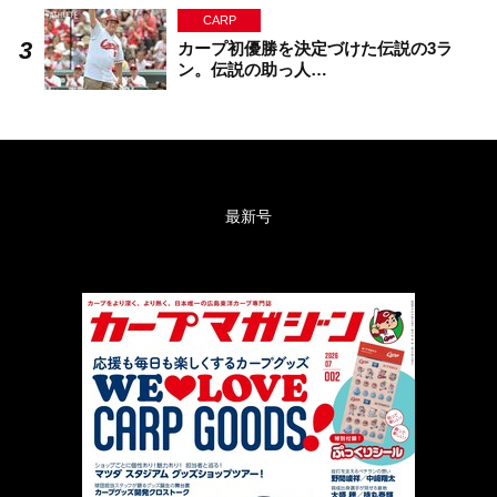
CARP
カープ初優勝を決定づけた伝説の3ラ
ン。伝説の助っ人…
最新号