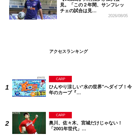
見。「この２年間、サンフレッ
チェの試合は見…
2026/08/05
アクセスランキング
CARP
ひんやり涼しい“水の世界”へダイブ！今
年のカープ『…
CARP
奥川、佐々木、宮城だけじゃない！
「2001年世代」…