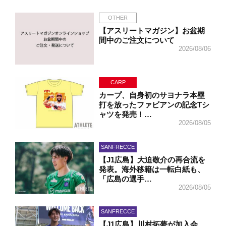
OTHER
【アスリートマガジン】お盆期
間中のご注文について
2026/08/06
CARP
カープ、自身初のサヨナラ本塁
打を放ったファビアンの記念Tシ
ャツを発売！…
2026/08/05
SANFRECCE
【J1広島】大迫敬介の再合流を
発表。海外移籍は一転白紙も、
「広島の選手…
2026/08/05
SANFRECCE
【J1広島】川村拓夢が加入会