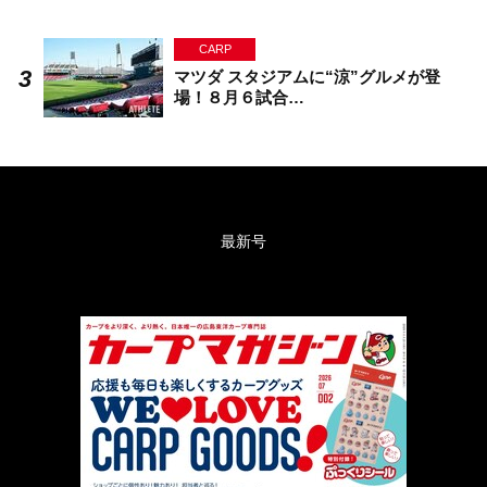
CARP
マツダ スタジアムに“涼”グルメが登
場！８月６試合…
最新号