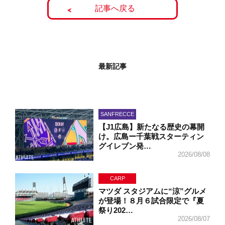
記事へ戻る
最新記事
SANFRECCE
【J1広島】新たなる歴史の幕開
け。広島ー千葉戦スターティン
グイレブン発…
2026/08/08
CARP
マツダ スタジアムに“涼”グルメ
が登場！８月６試合限定で『夏
祭り202…
2026/08/07