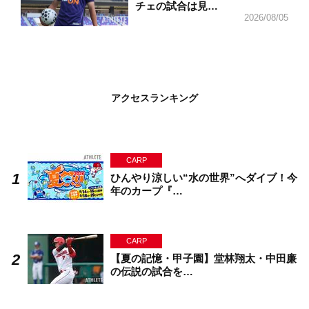
チェの試合は見…
2026/08/05
アクセスランキング
CARP
ひんやり涼しい“水の世界”へダイブ！今
年のカープ『…
CARP
【夏の記憶・甲子園】堂林翔太・中田廉
の伝説の試合を…