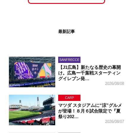
最新記事
SANFRECCE
【J1広島】新たなる歴史の幕開
け。広島ー千葉戦スターティン
グイレブン発…
2026/08/08
CARP
マツダ スタジアムに“涼”グルメ
が登場！８月６試合限定で『夏
祭り202…
2026/08/07