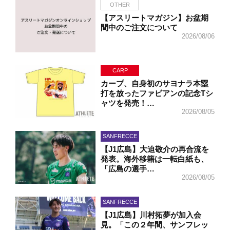
OTHER
【アスリートマガジン】お盆期
間中のご注文について
2026/08/06
CARP
カープ、自身初のサヨナラ本塁
打を放ったファビアンの記念Tシ
ャツを発売！…
2026/08/05
SANFRECCE
【J1広島】大迫敬介の再合流を
発表。海外移籍は一転白紙も、
「広島の選手…
2026/08/05
SANFRECCE
【J1広島】川村拓夢が加入会
見。「この２年間、サンフレッ