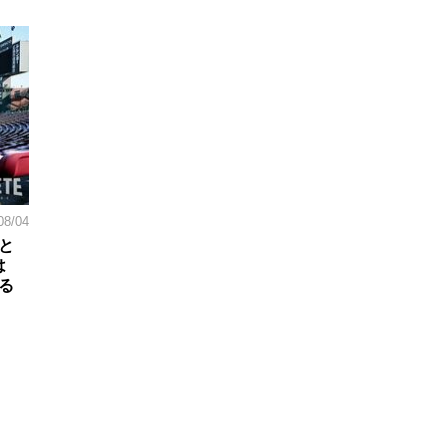
08/04
と
は
る