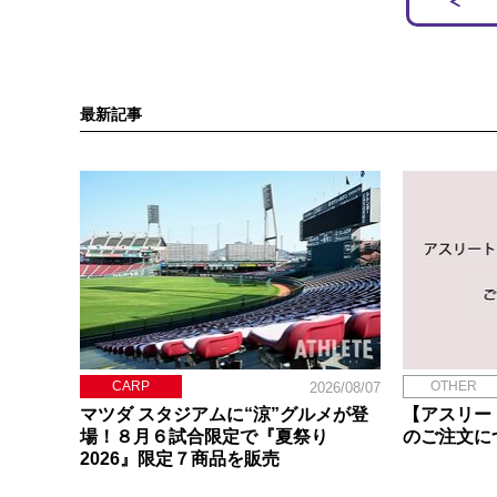
最新記事
CARP
OTHER
2026/08/07
マツダ スタジアムに“涼”グルメが登
【アスリー
場！８月６試合限定で『夏祭り
のご注文に
2026』限定７商品を販売