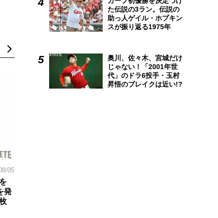
カープ初優勝を決定づけ
た伝説の3ラン。伝説の
助っ人ゲイル・ホプキン
スが振り返る1975年
奥川、佐々木、宮城だけ
じゃない！「2001年世
代」のドラ6投手・玉村
昇悟のブレイクは近い!?
08/05
を
を発
枚