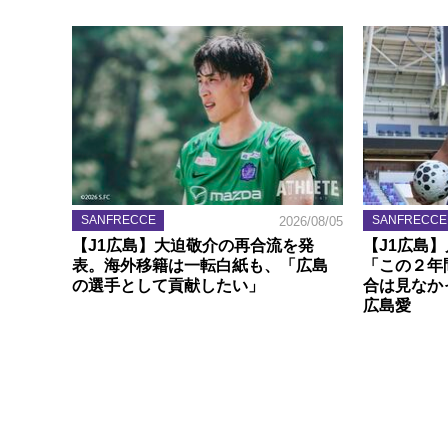
SANFRECCE
SANFRECCE
2026/08/05
【J1広島】大迫敬介の再合流を発
【J1広島
表。海外移籍は一転白紙も、「広島
「この２年
の選手として貢献したい」
合は見なか
広島愛