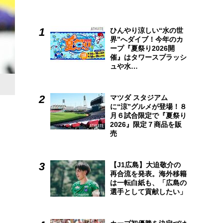
ひんやり涼しい“水の世
界”へダイブ！今年のカ
ープ『夏祭り2026開
催』はタワースプラッシ
ュや水…
マツダ スタジアム
に“涼”グルメが登場！８
月６試合限定で『夏祭り
2026』限定７商品を販
売
【J1広島】大迫敬介の
再合流を発表。海外移籍
は一転白紙も、「広島の
選手として貢献したい」