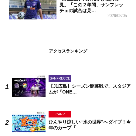
見。「この２年間、サンフレッ
チェの試合は見…
2026/08/05
アクセスランキング
SANFRECCE
【J1広島】シーズン開幕戦で、スタジア
ムが『ONE…
CARP
ひんやり涼しい“水の世界”へダイブ！今
年のカープ『…