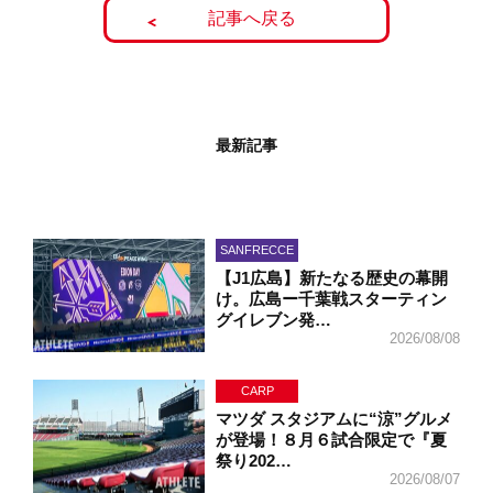
記事へ戻る
最新記事
SANFRECCE
【J1広島】新たなる歴史の幕開
け。広島ー千葉戦スターティン
グイレブン発…
2026/08/08
CARP
マツダ スタジアムに“涼”グルメ
が登場！８月６試合限定で『夏
祭り202…
2026/08/07