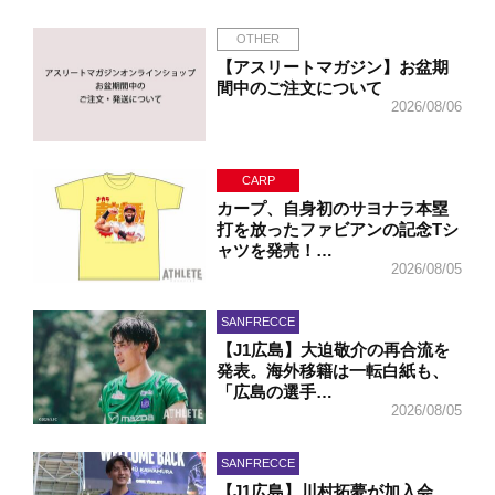
OTHER
【アスリートマガジン】お盆期
間中のご注文について
2026/08/06
CARP
カープ、自身初のサヨナラ本塁
打を放ったファビアンの記念Tシ
ャツを発売！…
2026/08/05
SANFRECCE
【J1広島】大迫敬介の再合流を
発表。海外移籍は一転白紙も、
「広島の選手…
2026/08/05
SANFRECCE
【J1広島】川村拓夢が加入会