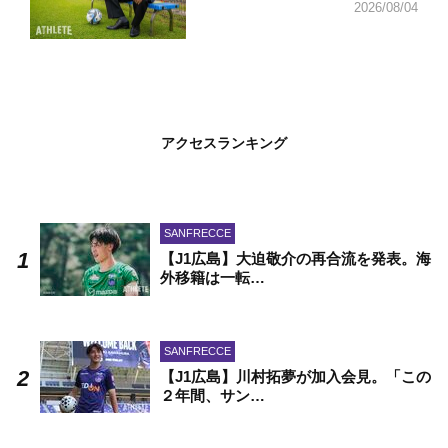
2026/08/04
アクセスランキング
SANFRECCE
【J1広島】大迫敬介の再合流を発表。海
外移籍は一転…
SANFRECCE
【J1広島】川村拓夢が加入会見。「この
２年間、サン…