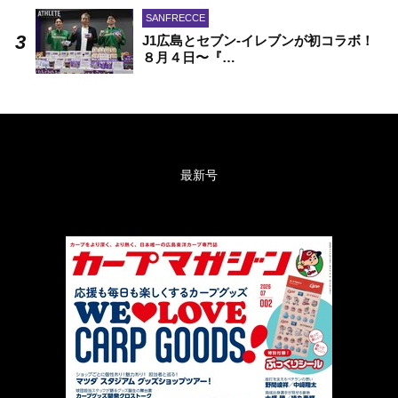
SANFRECCE
J1広島とセブン-イレブンが初コラボ！
８月４日〜『…
最新号