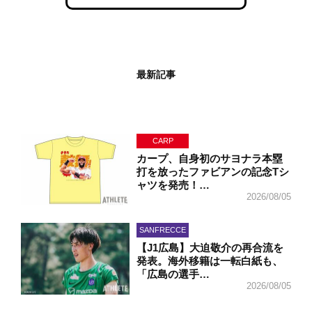
最新記事
CARP
カープ、自身初のサヨナラ本塁
打を放ったファビアンの記念Tシ
ャツを発売！…
2026/08/05
SANFRECCE
【J1広島】大迫敬介の再合流を
発表。海外移籍は一転白紙も、
「広島の選手…
2026/08/05