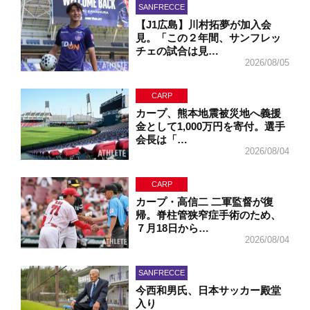
SANFRECCE
【J1広島】川村拓夢が加入会
見。「この２年間、サンフレッ
チェの試合は見…
2026/08/05
CARP
カープ、熊本地震被災地へ義援
金として1,000万円を寄付。選手
会長は「…
2026/08/04
CARP
カープ・高信二 二軍監督が復
帰。脊柱管狭窄症手術のため、
７月18日から…
2026/08/04
SANFRECCE
今西和男氏、日本サッカー殿堂
入り