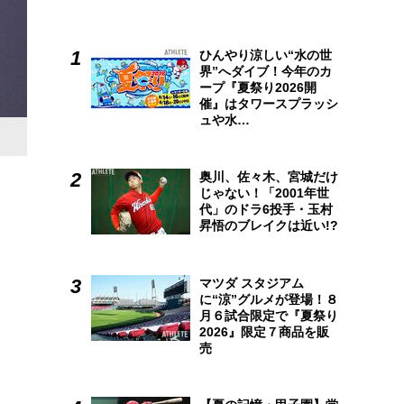
ひんやり涼しい“水の世
界”へダイブ！今年のカ
ープ『夏祭り2026開
催』はタワースプラッシ
ュや水…
奥川、佐々木、宮城だけ
じゃない！「2001年世
代」のドラ6投手・玉村
昇悟のブレイクは近い!?
マツダ スタジアム
に“涼”グルメが登場！８
月６試合限定で『夏祭り
2026』限定７商品を販
売