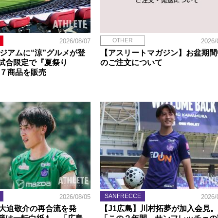
OTHER
2026/08/07
2026/
タジアムに“涼”グルメが登
【アスリートマガジン】お盆期間
試合限定で『夏祭り
のご注文について
定７商品を販売
SANFRECCE
2026/08/05
2026/
】大迫敬介の再合流を発
【J1広島】川村拓夢が加入会見。