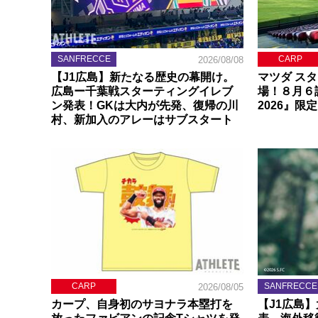
SANFRECCE
CARP
2026/08/08
【J1広島】新たなる歴史の幕開け。
マツダ ス
広島ー千葉戦スターティングイレブ
場！８月６
ン発表！GKは大内が先発、復帰の川
2026』限
村、新加入のアレーはサブスタート
CARP
SANFRECCE
2026/08/05
カープ、自身初のサヨナラ本塁打を
【J1広島