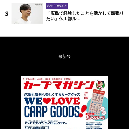
SANFRECCE
「広島で経験したことを活かして頑張り
たい」仏１部ル…
最新号