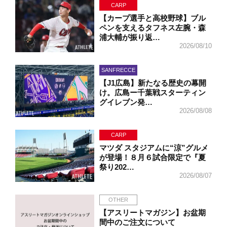
CARP
【カープ選手と高校野球】ブル
ペンを支えるタフネス左腕・森
浦大輔が振り返…
2026/08/10
SANFRECCE
【J1広島】新たなる歴史の幕開
け。広島ー千葉戦スターティン
グイレブン発…
2026/08/08
CARP
マツダ スタジアムに“涼”グルメ
が登場！８月６試合限定で『夏
祭り202…
2026/08/07
OTHER
【アスリートマガジン】お盆期
間中のご注文について