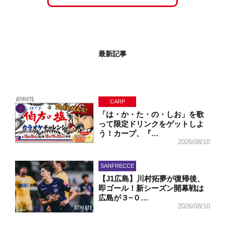
最新記事
CARP
「は・か・た・の・しお」を歌
って限定ドリンクをゲットしよ
う！カープ、『…
2026/08/10
SANFRECCE
【J1広島】川村拓夢が復帰後、
即ゴール！新シーズン開幕戦は
広島が３−０…
2026/08/10