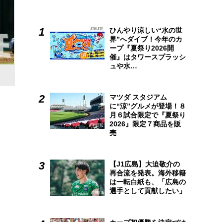
ひんやり涼しい“水の世
界”へダイブ！今年のカ
ープ『夏祭り2026開
催』はタワースプラッシ
ュや水…
マツダ スタジアム
に“涼”グルメが登場！８
月６試合限定で『夏祭り
2026』限定７商品を販
売
【J1広島】大迫敬介の
再合流を発表。海外移籍
は一転白紙も、「広島の
選手として貢献したい」