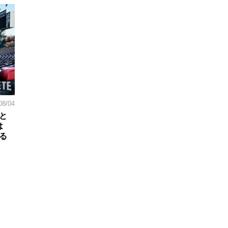
08/04
と
は
る