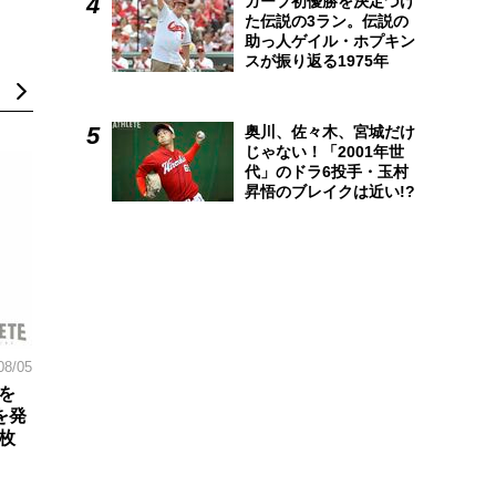
カープ初優勝を決定づけ
た伝説の3ラン。伝説の
助っ人ゲイル・ホプキン
スが振り返る1975年
奥川、佐々木、宮城だけ
じゃない！「2001年世
代」のドラ6投手・玉村
昇悟のブレイクは近い!?
08/05
を
を発
枚