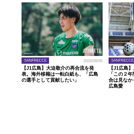
SANFRECCE
SANFRECCE
2026/08/05
【J1広島】大迫敬介の再合流を発
【J1広島
表。海外移籍は一転白紙も、「広島
「この２年
の選手として貢献したい」
合は見なか
広島愛