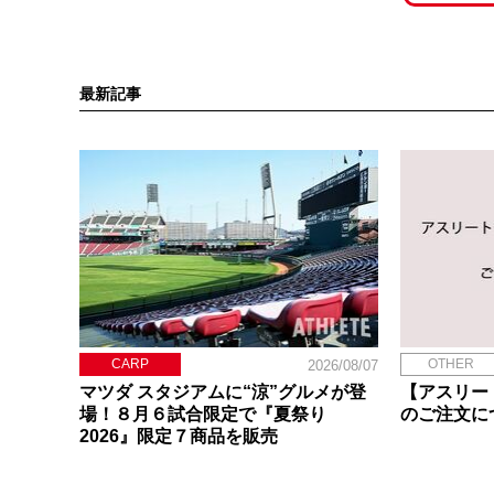
最新記事
CARP
OTHER
2026/08/07
マツダ スタジアムに“涼”グルメが登
【アスリー
場！８月６試合限定で『夏祭り
のご注文に
2026』限定７商品を販売