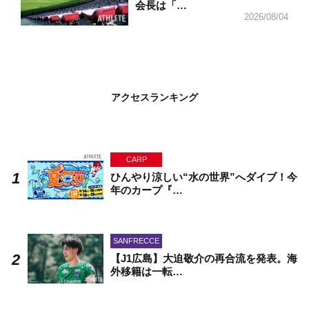
会長は「…
2026/08/04
アクセスランキング
CARP
ひんやり涼しい“水の世界”へダイブ！今
年のカープ『…
SANFRECCE
【J1広島】大迫敬介の再合流を発表。海
外移籍は一転…