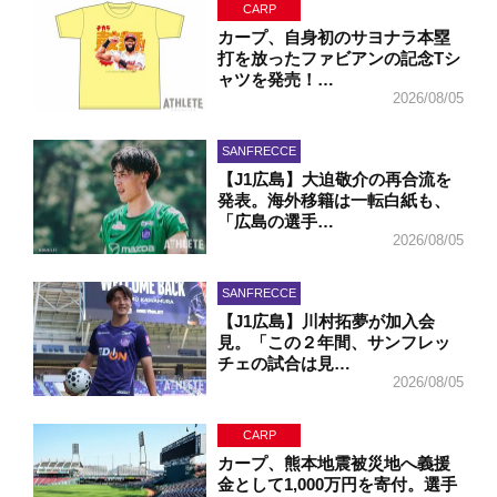
CARP
カープ、自身初のサヨナラ本塁
打を放ったファビアンの記念Tシ
ャツを発売！…
2026/08/05
SANFRECCE
【J1広島】大迫敬介の再合流を
発表。海外移籍は一転白紙も、
「広島の選手…
2026/08/05
SANFRECCE
【J1広島】川村拓夢が加入会
見。「この２年間、サンフレッ
チェの試合は見…
2026/08/05
CARP
カープ、熊本地震被災地へ義援
金として1,000万円を寄付。選手