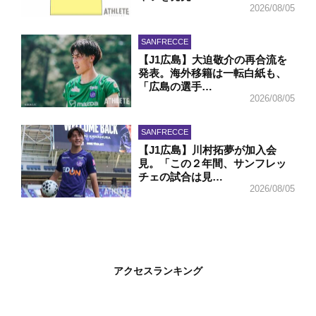
2026/08/05
SANFRECCE
【J1広島】大迫敬介の再合流を
発表。海外移籍は一転白紙も、
「広島の選手…
2026/08/05
SANFRECCE
【J1広島】川村拓夢が加入会
見。「この２年間、サンフレッ
チェの試合は見…
2026/08/05
アクセスランキング