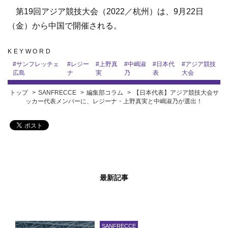
第19回アジア競技大会（2022／杭州）は、9月22日
（金）から中国で開催される。
KEYWORD
#
サンフレッチェ
#
レジー
#
上野真
#
中嶋淑
#
日本代
#
アジア競技
広島
ナ
実
乃
表
大会
トップ
SANFRECCE
編集部コラム
【日本代表】アジア競技大会サ
ッカー代表メンバーに、レジーナ・上野真実と中嶋淑乃が選出！
最新記事
SANFRECCE