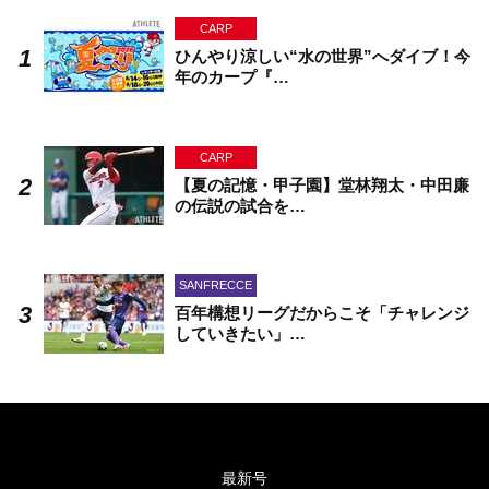
CARP
ひんやり涼しい“水の世界”へダイブ！今
年のカープ『…
CARP
【夏の記憶・甲子園】堂林翔太・中田廉
の伝説の試合を…
SANFRECCE
百年構想リーグだからこそ「チャレンジ
していきたい」…
最新号