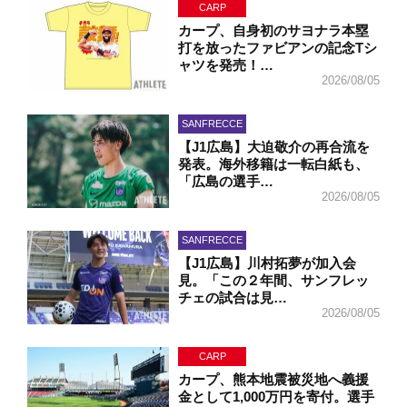
CARP
カープ、自身初のサヨナラ本塁
打を放ったファビアンの記念Tシ
ャツを発売！…
2026/08/05
SANFRECCE
【J1広島】大迫敬介の再合流を
発表。海外移籍は一転白紙も、
「広島の選手…
2026/08/05
SANFRECCE
【J1広島】川村拓夢が加入会
見。「この２年間、サンフレッ
チェの試合は見…
2026/08/05
CARP
カープ、熊本地震被災地へ義援
金として1,000万円を寄付。選手