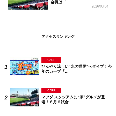
会長は「…
2026/08/04
アクセスランキング
CARP
ひんやり涼しい“水の世界”へダイブ！今
年のカープ『…
CARP
マツダ スタジアムに“涼”グルメが登
場！８月６試合…