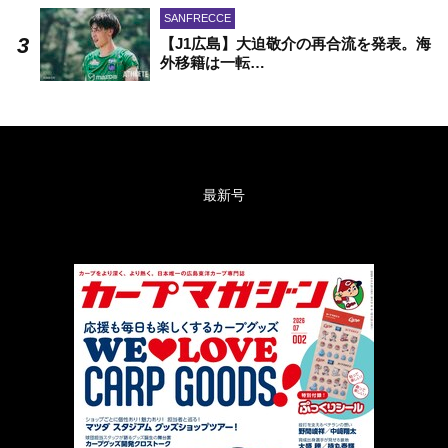
SANFRECCE
【J1広島】大迫敬介の再合流を発表。海
外移籍は一転…
最新号