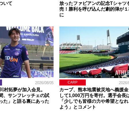
ついて
放ったファビアンの記念Tシャツ
売！勝利を呼び込んだ劇的弾が１
に
CARP
2026/08/05
2026/
】川村拓夢が加入会見。
カープ、熊本地震被災地へ義援金
間、サンフレッチェの試
して1,000万円を寄付。選手会長
った」と語る裏にあった
「少しでも皆様の力や希望となれ
よう」とコメント