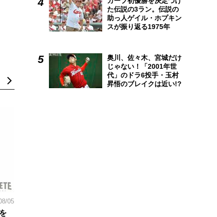
カープ初優勝を決定づけ
た伝説の3ラン。伝説の
助っ人ゲイル・ホプキン
スが振り返る1975年
奥川、佐々木、宮城だけ
じゃない！「2001年世
代」のドラ6投手・玉村
昇悟のブレイクは近い!?
08/05
を