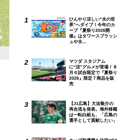
ひんやり涼しい“水の世
界”へダイブ！今年のカ
ープ『夏祭り2026開
催』はタワースプラッシ
ュや水…
中学硬式野球5団体の最新情報を配信
マツダ スタジアム
記事に加え、入団者募集ページや対戦相手を探す試合マッチ
に“涼”グルメが登場！８
月６試合限定で『夏祭り
https://jhb-magazine.com/
2026』限定７商品を販
売
【J1広島】大迫敬介の
再合流を発表。海外移籍
は一転白紙も、「広島の
選手として貢献したい」