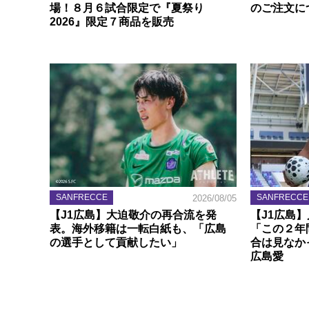
場！８月６試合限定で『夏祭り
のご注文に
2026』限定７商品を販売
SANFRECCE
SANFRECCE
2026/08/05
【J1広島】大迫敬介の再合流を発
【J1広島
表。海外移籍は一転白紙も、「広島
「この２年
の選手として貢献したい」
合は見なか
広島愛