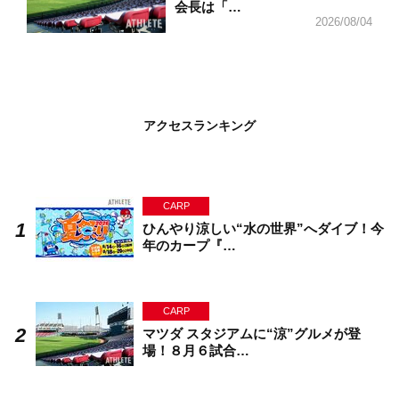
会長は「…
2026/08/04
アクセスランキング
CARP
ひんやり涼しい“水の世界”へダイブ！今
年のカープ『…
CARP
マツダ スタジアムに“涼”グルメが登
場！８月６試合…