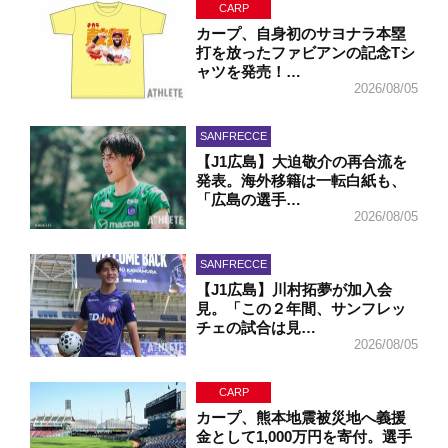
CARP
カープ、自身初のサヨナラ本塁
打を放ったファビアンの記念Tシ
ャツを発売！…
2026/08/05
SANFRECCE
【J1広島】大迫敬介の再合流を
発表。海外移籍は一転白紙も、
「広島の選手…
2026/08/05
SANFRECCE
【J1広島】川村拓夢が加入会
見。「この２年間、サンフレッ
チェの試合は見…
2026/08/05
CARP
カープ、熊本地震被災地へ義援
金として1,000万円を寄付。選手