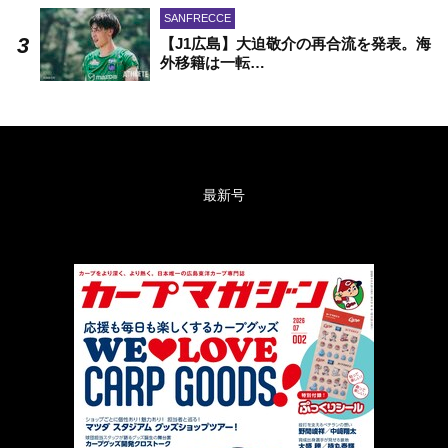
SANFRECCE
【J1広島】大迫敬介の再合流を発表。海
外移籍は一転…
最新号