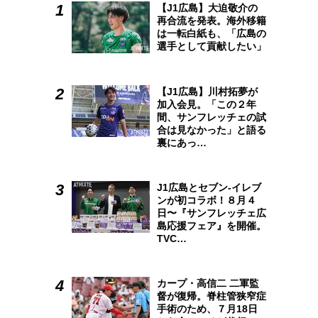
【J1広島】大迫敬介の
再合流を発表。海外移籍
は一転白紙も、「広島の
選手として貢献したい」
【J1広島】川村拓夢が
加入会見。「この２年
間、サンフレッチェの試
合は見なかった」と語る
裏にあっ…
J1広島とセブン-イレブ
ンが初コラボ！８月４
日〜『サンフレッチェ広
島応援フェア』を開催。
TVC…
カープ・高信二 二軍監
督が復帰。脊柱管狭窄症
手術のため、７月18日