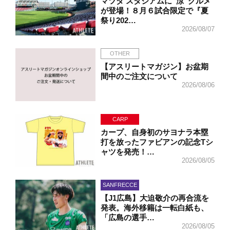
マツダ スタジアムに“涼”グルメ
が登場！８月６試合限定で『夏
祭り202…
2026/08/07
OTHER
【アスリートマガジン】お盆期
間中のご注文について
2026/08/06
CARP
カープ、自身初のサヨナラ本塁
打を放ったファビアンの記念Tシ
ャツを発売！…
2026/08/05
SANFRECCE
【J1広島】大迫敬介の再合流を
発表。海外移籍は一転白紙も、
「広島の選手…
2026/08/05