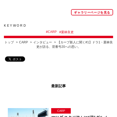
ギャラリーページを見る
KEYWORD
#
CARP
#
栗林良吏
トップ
CARP
インタビュー
【カープ新人に聞く#1】ドラ1・栗林良
吏が語る、背番号20への思い。
最新記事
CARP