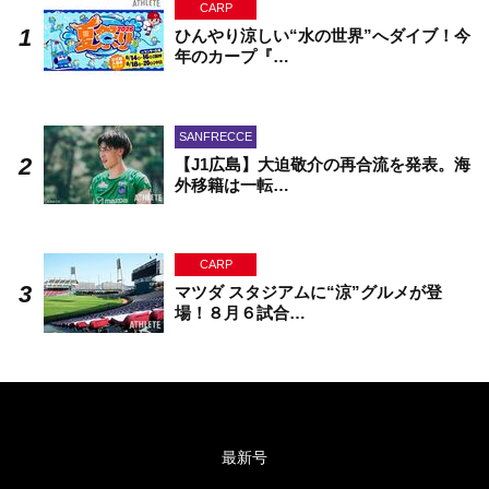
CARP
ひんやり涼しい“水の世界”へダイブ！今
年のカープ『…
SANFRECCE
【J1広島】大迫敬介の再合流を発表。海
外移籍は一転…
CARP
マツダ スタジアムに“涼”グルメが登
場！８月６試合…
最新号