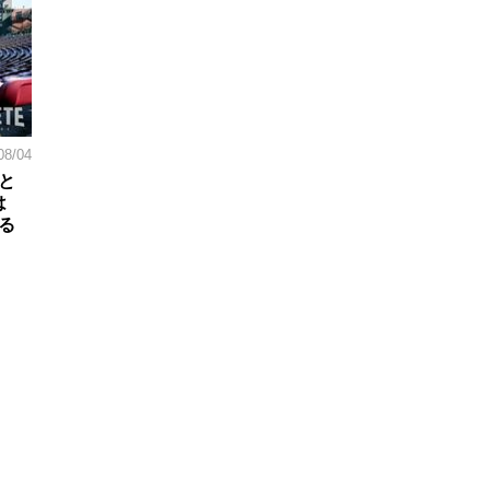
08/04
と
は
る