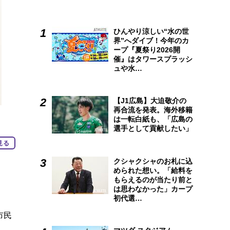
ひんやり涼しい“水の世
界”へダイブ！今年のカ
ープ『夏祭り2026開
催』はタワースプラッシ
ュや水…
【J1広島】大迫敬介の
再合流を発表。海外移籍
は一転白紙も、「広島の
選手として貢献したい」
見る
クシャクシャのお札に込
められた想い。「給料を
もらえるのが当たり前と
は思わなかった」カープ
初代選…
市民