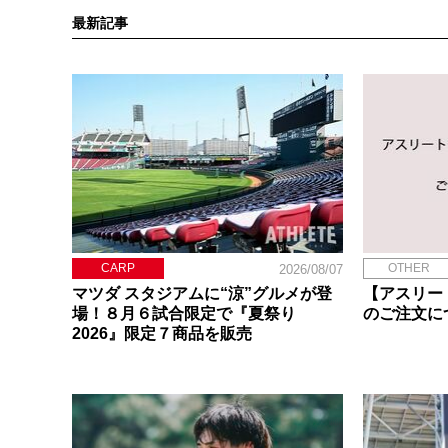
最新記事
CARP
OTHER
2026/08/07
マツダ スタジアムに“涼”グルメが登
【アスリー
場！８月６試合限定で『夏祭り
のご注文に
2026』限定７商品を販売