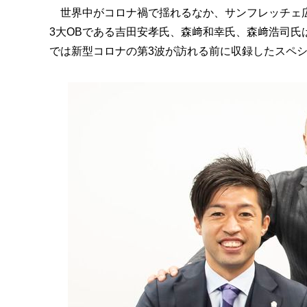
世界中がコロナ禍で揺れるなか、サンフレッチェ広
3大OBである吉田安孝氏、森﨑和幸氏、森﨑浩司
では新型コロナの第3波が訪れる前に収録したスペ