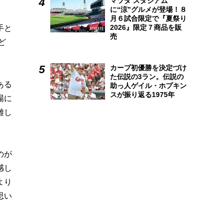
マツダ スタジアム
に“涼”グルメが登場！８
月６試合限定で『夏祭り
2026』限定７商品を販
手と
売
ど
カープ初優勝を決定づけ
た伝説の3ラン。伝説の
ある
助っ人ゲイル・ホプキン
スが振り返る1975年
場に
難し
のが
感し
より
思い