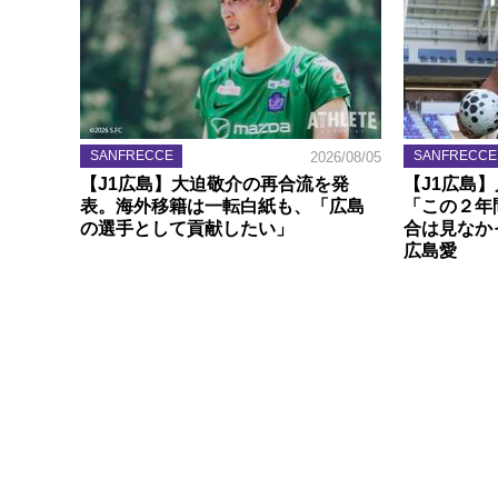
SANFRECCE
SANFRECCE
2026/08/05
【J1広島】大迫敬介の再合流を発
【J1広島
表。海外移籍は一転白紙も、「広島
「この２年
の選手として貢献したい」
合は見なか
広島愛