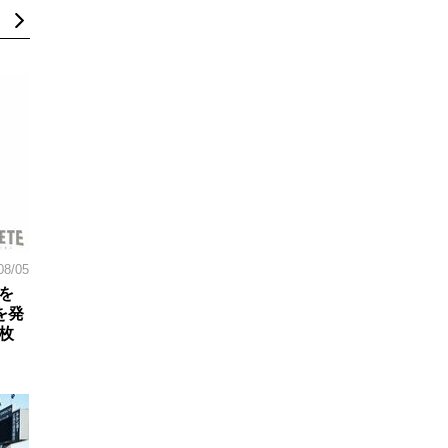
08/05
を
を発
枚