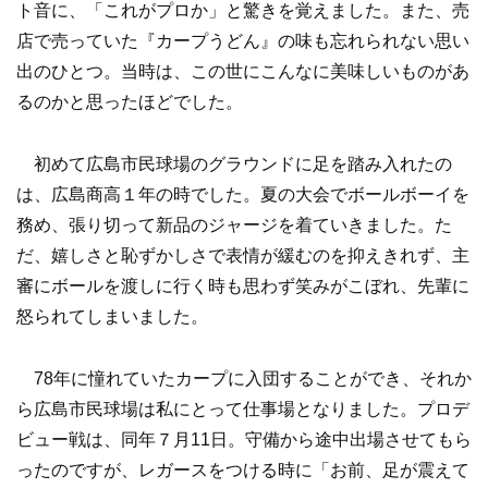
ト音に、「これがプロか」と驚きを覚えました。また、売
店で売っていた『カープうどん』の味も忘れられない思い
出のひとつ。当時は、この世にこんなに美味しいものがあ
るのかと思ったほどでした。
初めて広島市民球場のグラウンドに足を踏み入れたの
は、広島商高１年の時でした。夏の大会でボールボーイを
務め、張り切って新品のジャージを着ていきました。た
だ、嬉しさと恥ずかしさで表情が緩むのを抑えきれず、主
審にボールを渡しに行く時も思わず笑みがこぼれ、先輩に
怒られてしまいました。
78年に憧れていたカープに入団することができ、それか
ら広島市民球場は私にとって仕事場となりました。プロデ
ビュー戦は、同年７月11日。守備から途中出場させてもら
ったのですが、レガースをつける時に「お前、足が震えて