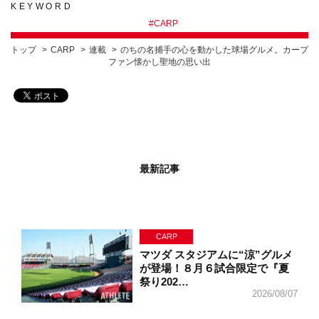
KEYWORD
#
CARP
トップ
CARP
連載
のちの名捕手の心を動かした球場グルメ。カープ
ファン懐かし聖地の思い出
最新記事
CARP
マツダ スタジアムに“涼”グルメ
が登場！８月６試合限定で『夏
祭り202…
2026/08/07