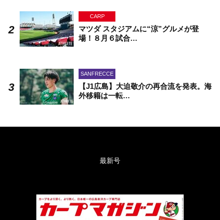
CARP
マツダ スタジアムに“涼”グルメが登
場！８月６試合…
SANFRECCE
【J1広島】大迫敬介の再合流を発表。海
外移籍は一転…
最新号