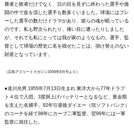
勝者と敗者だけでなく、日の目を見ずに終わった選手や激
闘の中で血を流した選手も数多くいました。球場にはプレ
ーした選手の数だけドラマがあり、彼らの魂が眠っている
のです。私も野次られたり、痛い目に遭ったりしました
が、それでも私にとっては我が家のようなもの。選手、監
督として球場の歴史に名を残せたことは、掛け替えのない
財産となっています。
（広島アスリートマガジン2008年8月号より）
●達川光男 1955年7月13日生まれ 東洋大から77年ドラフ
ト４位で入団。3度胴上げバッテリーとなるなど、黄金期
を支えた名捕手。92年引退後ダイエー（現ソフトバンク）
のコーチを経て98年にカープ二軍監督、翌99年には一軍
監督に就任した。