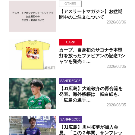
OTHER
【アスリートマガジン】お盆期
間中のご注文について
2026/08/06
CARP
カープ、自身初のサヨナラ本塁
打を放ったファビアンの記念Tシ
ャツを発売！…
2026/08/05
SANFRECCE
【J1広島】大迫敬介の再合流を
発表。海外移籍は一転白紙も、
「広島の選手…
2026/08/05
SANFRECCE
【J1広島】川村拓夢が加入会
見。「この２年間、サンフレッ