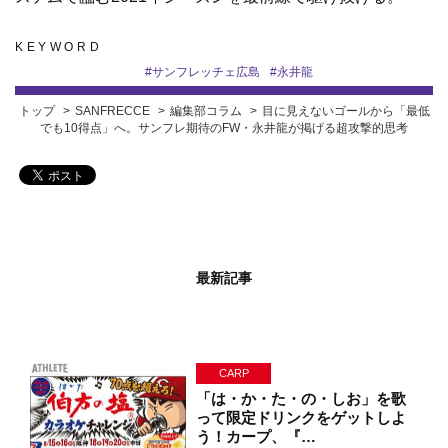
KEYWORD
#
サンフレッチェ広島
#
永井龍
トップ
SANFRECCE
編集部コラム
目に見えないゴールから「最低
でも10得点」へ。サンフレ期待のFW・永井龍が掲げる超攻撃的思考
最新記事
CARP
「は・か・た・の・しお」を歌
って限定ドリンクをゲットしよ
う！カープ、『…