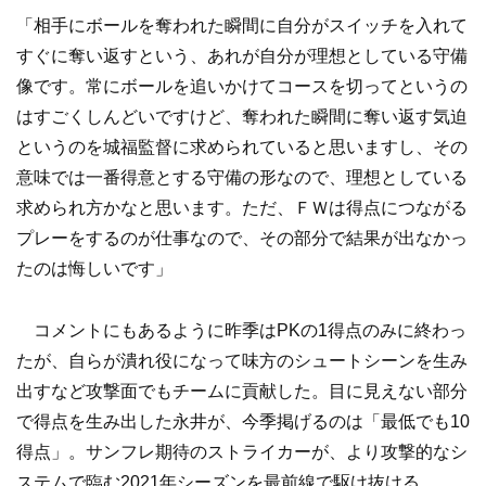
「相手にボールを奪われた瞬間に自分がスイッチを入れて
すぐに奪い返すという、あれが自分が理想としている守備
像です。常にボールを追いかけてコースを切ってというの
はすごくしんどいですけど、奪われた瞬間に奪い返す気迫
というのを城福監督に求められていると思いますし、その
意味では一番得意とする守備の形なので、理想としている
求められ方かなと思います。ただ、ＦＷは得点につながる
プレーをするのが仕事なので、その部分で結果が出なかっ
たのは悔しいです」
コメントにもあるように昨季はPKの1得点のみに終わっ
たが、自らが潰れ役になって味方のシュートシーンを生み
出すなど攻撃面でもチームに貢献した。目に見えない部分
で得点を生み出した永井が、今季掲げるのは「最低でも10
得点」。サンフレ期待のストライカーが、より攻撃的なシ
ステムで臨む2021年シーズンを最前線で駆け抜ける。