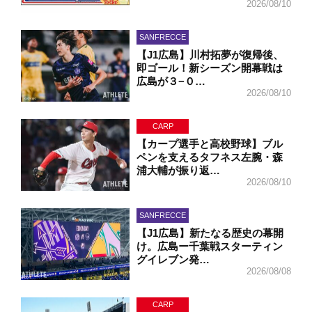
2026/08/10
SANFRECCE
【J1広島】川村拓夢が復帰後、
即ゴール！新シーズン開幕戦は
広島が３−０…
2026/08/10
CARP
【カープ選手と高校野球】ブル
ペンを支えるタフネス左腕・森
浦大輔が振り返…
2026/08/10
SANFRECCE
【J1広島】新たなる歴史の幕開
け。広島ー千葉戦スターティン
グイレブン発…
2026/08/08
CARP