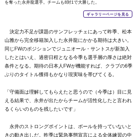
を奪った永井龍選手。チームも8対1で大勝した。
ギャラリーページを見る
決定力不足が課題のサンフレッチェにあって昨季、松本
山雅から完全移籍加入した永井龍にかかる期待は大きい。
同じFWのポジションでジュニオール・サントスが新加入
したとはいえ、過密日程となる今季も選手層の厚さは絶対
条件となる。期待の日本人FWが機能すれば、クラブの6季
ぶりのタイトル獲得もかなり現実味を帯びてくる。
「守備面は理解してもらえたと思うので（今季は）目に見
える結果で、永井が出たからチームが活性化したと言われ
るくらいのものを残したいです」
永井のストロングポイントは、ボールを持っていないと
きの動き出しだ。昨季は緊急事態宣言による全体練習の中