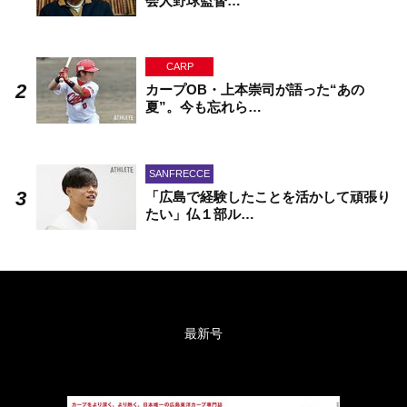
会人野球監督…
CARP
カープOB・上本崇司が語った“あの
夏”。今も忘れら…
SANFRECCE
「広島で経験したことを活かして頑張り
たい」仏１部ル…
最新号