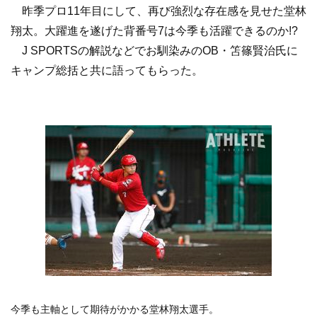
昨季プロ11年目にして、再び強烈な存在感を見せた堂林
翔太。大躍進を遂げた背番号7は今季も活躍できるのか!?
J SPORTSの解説などでお馴染みのOB・笘篠賢治氏に
キャンプ総括と共に語ってもらった。
今季も主軸として期待がかかる堂林翔太選手。