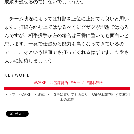
成績を残せるのではないでしょうか。
チーム状況によっては打順を上位に上げても良いと思い
ます。打線を組む上ではなるべくジグザグが理想ではある
んですが、相手投手が左の場合は三番に置いても面白いと
思います。一発で仕留める能力も高くなってきているの
で、ここぞという場面でも打ってくれるはずです。今季も
大いに期待しましょう。
KEYWORD
#
CARP
#
#笘篠賢治
#
カープ
#
堂林翔太
トップ
CARP
連載
「3番に置いても面白い」OBが太鼓判押す堂林翔
太の成長