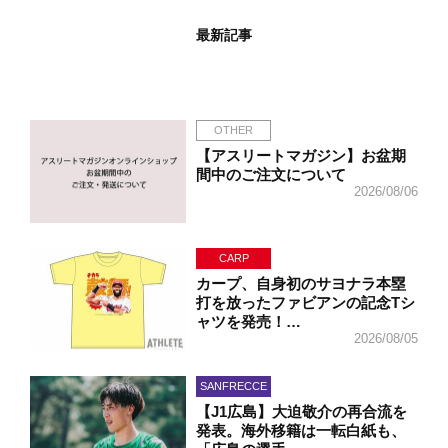
最新記事
OTHER
【アスリートマガジン】お盆期
間中のご注文について
2026/08/06
CARP
カープ、自身初のサヨナラ本塁
打を放ったファビアンの記念Tシ
ャツを発売！…
2026/08/05
SANFRECCE
【J1広島】大迫敬介の再合流を
発表。海外移籍は一転白紙も、