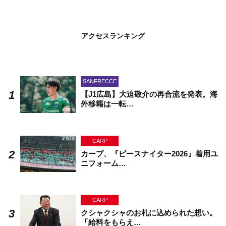
アクセスランキング
SANFRECCE
【J1広島】大迫敬介の再合流を発表。海
外移籍は一転…
CARP
カープ、『ピースナイター2026』着用ユ
ニフォーム…
CARP
クシャクシャのお札に込められた想い。
「給料をもらえ…