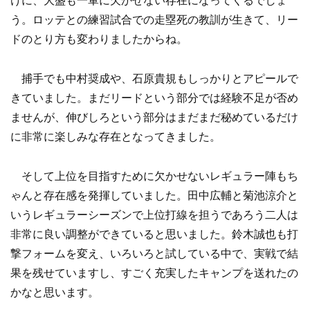
けに、大盛も一軍に欠かせない存在になってくるでしょ
う。ロッテとの練習試合での走塁死の教訓が生きて、リー
ドのとり方も変わりましたからね。
捕手でも中村奨成や、石原貴規もしっかりとアピールで
きていました。まだリードという部分では経験不足が否め
ませんが、伸びしろという部分はまだまだ秘めているだけ
に非常に楽しみな存在となってきました。
そして上位を目指すために欠かせないレギュラー陣もち
ゃんと存在感を発揮していました。田中広輔と菊池涼介と
いうレギュラーシーズンで上位打線を担うであろう二人は
非常に良い調整ができていると思いました。鈴木誠也も打
撃フォームを変え、いろいろと試している中で、実戦で結
果を残せていますし、すごく充実したキャンプを送れたの
かなと思います。