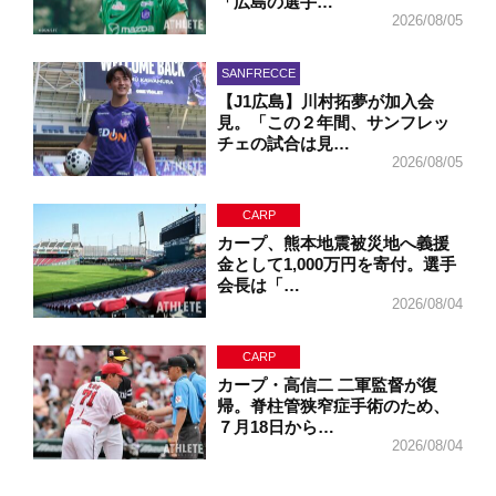
「広島の選手…
2026/08/05
SANFRECCE
【J1広島】川村拓夢が加入会
見。「この２年間、サンフレッ
チェの試合は見…
2026/08/05
CARP
カープ、熊本地震被災地へ義援
金として1,000万円を寄付。選手
会長は「…
2026/08/04
CARP
カープ・高信二 二軍監督が復
帰。脊柱管狭窄症手術のため、
７月18日から…
2026/08/04