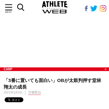
MENU
CARP
「3番に置いても面白い」OBが太鼓判押す堂林
翔太の成長
笘篠賢治
2021年3月3日