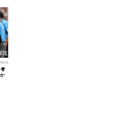
08/04
。脊
日か