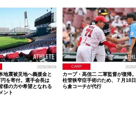
CARP
2026/08/04
2026/
本地震被災地へ義援金と
カープ・高信二 二軍監督が復帰
0万円を寄付。選手会長は
柱管狭窄症手術のため、７月18
皆様の力や希望となれる
ら倉コーチが代行
メント