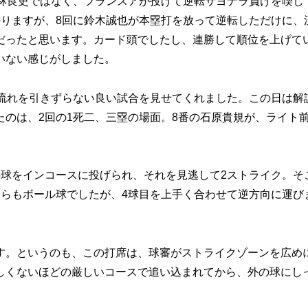
林良史ではなく、フランスアが投げて逆転サヨナラ負けを喫し
かりますが、8回に鈴木誠也が本塁打を放って逆転しただけに、
だったと思います。カード頭でしたし、連勝して順位を上げて
いない感じがしました。
流れを引きずらない良い試合を見せてくれました。この日は解
のは、2回の1死二、三塁の場面。8番の石原貴規が、ライト
球をインコースに投げられ、それを見逃して2ストライク。そ
ちらもボール球でしたが、4球目を上手く合わせて逆方向に運び
。というのも、この打席は、球審がストライクゾーンを広め
しくないほどの厳しいコースで追い込まれてから、外の球にし