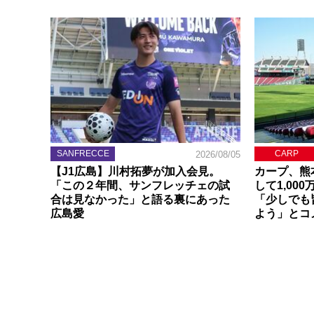
SANFRECCE
CARP
2026/08/05
【J1広島】川村拓夢が加入会見。
カープ、熊
「この２年間、サンフレッチェの試
して1,00
合は見なかった」と語る裏にあった
「少しでも
広島愛
よう」とコ