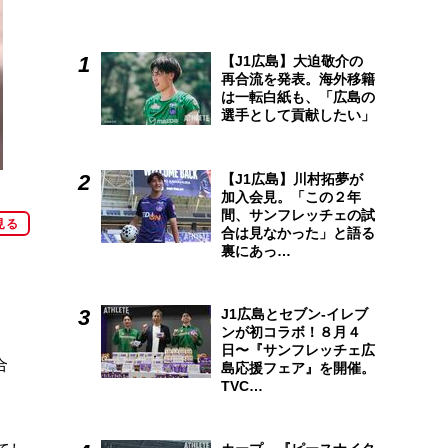
【J1広島】大迫敬介の
再合流を発表。海外移籍
は一転白紙も、「広島の
選手として貢献したい」
【J1広島】川村拓夢が
加入会見。「この２年
間、サンフレッチェの試
見る
合は見なかった」と語る
裏にあっ…
J1広島とセブン-イレブ
ンが初コラボ！８月４
日〜『サンフレッチェ広
合
島応援フェア』を開催。
TVC…