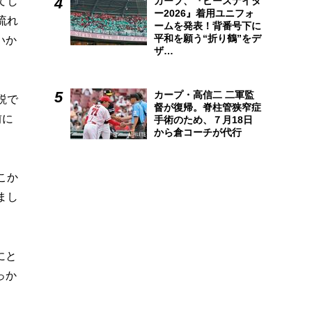
てし
カープ、『ピースナイタ
ー2026』着用ユニフォ
流れ
ームを発表！背番号下に
平和を願う“折り鶴”をデ
いか
ザ…
カープ・高信二 二軍監
説で
督が復帰。脊柱管狭窄症
前に
手術のため、７月18日
から倉コーチが代行
こか
まし
にと
っか