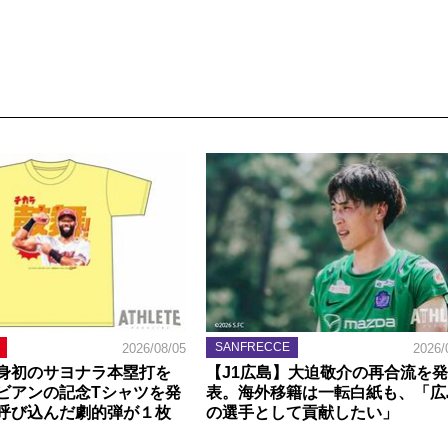
SANFRECCE
2026/08/05
2026/
身初のサヨナラ本塁打を
【J1広島】大迫敬介の再合流を発
ビアンの記念Tシャツを発
表。海外移籍は一転白紙も、「広
呼び込んだ劇的弾が１枚
の選手として貢献したい」