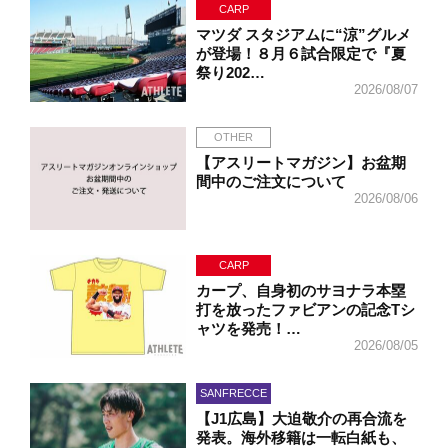
CARP
マツダ スタジアムに“涼”グルメ
が登場！８月６試合限定で『夏
祭り202…
2026/08/07
OTHER
【アスリートマガジン】お盆期
間中のご注文について
2026/08/06
CARP
カープ、自身初のサヨナラ本塁
打を放ったファビアンの記念Tシ
ャツを発売！…
2026/08/05
SANFRECCE
【J1広島】大迫敬介の再合流を
発表。海外移籍は一転白紙も、