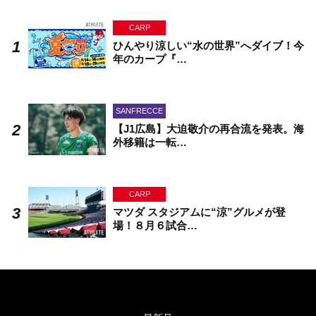
CARP
ひんやり涼しい“水の世界”へダイブ！今
年のカープ『…
SANFRECCE
【J1広島】大迫敬介の再合流を発表。海
外移籍は一転…
CARP
マツダ スタジアムに“涼”グルメが登
場！８月６試合…