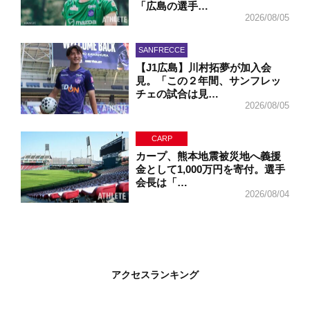
「広島の選手…
2026/08/05
SANFRECCE
【J1広島】川村拓夢が加入会
見。「この２年間、サンフレッ
チェの試合は見…
2026/08/05
CARP
カープ、熊本地震被災地へ義援
金として1,000万円を寄付。選手
会長は「…
2026/08/04
アクセスランキング