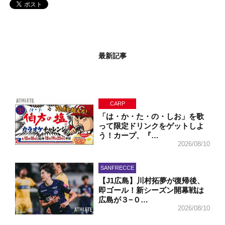
最新記事
CARP
「は・か・た・の・しお」を歌
って限定ドリンクをゲットしよ
う！カープ、『…
2026/08/10
SANFRECCE
【J1広島】川村拓夢が復帰後、
即ゴール！新シーズン開幕戦は
広島が３−０…
2026/08/10