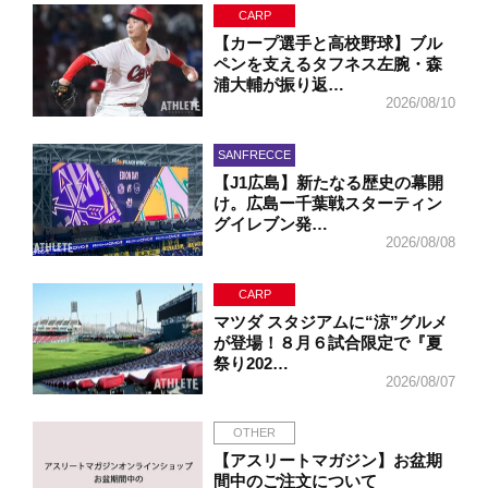
CARP
【カープ選手と高校野球】ブル
ペンを支えるタフネス左腕・森
浦大輔が振り返…
2026/08/10
SANFRECCE
【J1広島】新たなる歴史の幕開
け。広島ー千葉戦スターティン
グイレブン発…
2026/08/08
CARP
マツダ スタジアムに“涼”グルメ
が登場！８月６試合限定で『夏
祭り202…
2026/08/07
OTHER
【アスリートマガジン】お盆期
間中のご注文について