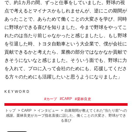
で、約1カ月の間、ずっと仕事をしていました。野球の視
点で考えるとマイナスかもしれませんが、逆にこの期間が
あったことで、あらためて働くことの大変さを学び、同時
に野球ができる喜びを知りました。今まで野球をやってこ
れたのは当たり前じゃなかったと感じましたし、もし野球
を引退した時、トヨタ自動車という大企業で、僕が会社に
貢献できるかと考えたら、業務の部分ではなかなか貢献で
きそうにないなと感じました。そういう面でも、野球に力
を入れて、プロに入って会社のためにも、応援してくださ
る方々のためにも活躍したいと思うようになりました」
KEYWORD
#
CARP
#
カープ
#
栗林良吏
トップ
CARP
インタビュー
自粛期間が教えてくれた“当たり前”への
感謝。栗林良吏がカープ指名直後に話した、働くことの大変さ、野球ができ
る喜び