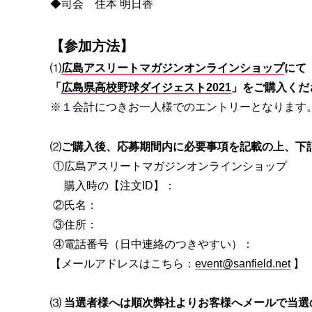
◆司会 住本 明日香
【参加方法】
⑴
広島アスリートマガジンオンラインショップ
にて
「
広島県高校野球ダイジェスト2021
」をご購入くだ
※１会計につきお一人様でのエントリーとなります
⑵
ご購入後、応募期間内に必要事項を記載の上、下
①広島アスリートマガジンオンラインショップ
購入時の【注文ID】：
②氏名：
③住所：
④電話番号（日中連絡のつきやすい）：
【メールアドレスはこちら：
event@sanfield.net
】
⑶
当選者様へは順次弊社よりお客様へメールで当選