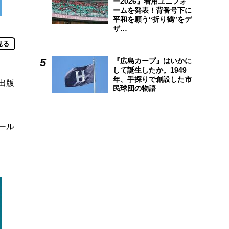
ー2026』着用ユニフォ
ームを発表！背番号下に
平和を願う“折り鶴”をデ
ザ…
見る
『広島カープ』はいかに
して誕生したか。1949
年、手探りで創設した市
出版
民球団の物語
ール