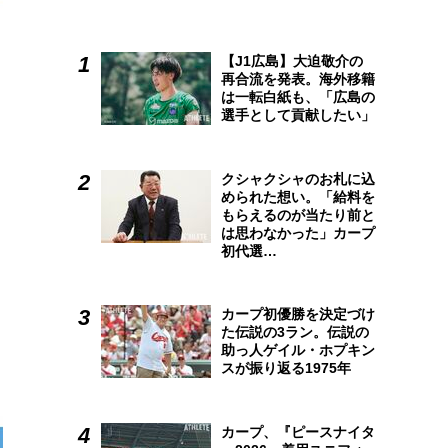
【J1広島】大迫敬介の
再合流を発表。海外移籍
は一転白紙も、「広島の
選手として貢献したい」
クシャクシャのお札に込
められた想い。「給料を
もらえるのが当たり前と
は思わなかった」カープ
初代選…
カープ初優勝を決定づけ
た伝説の3ラン。伝説の
助っ人ゲイル・ホプキン
スが振り返る1975年
カープ、『ピースナイタ