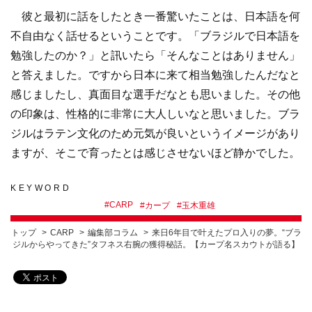
彼と最初に話をしたとき一番驚いたことは、日本語を何
不自由なく話せるということです。「ブラジルで日本語を
勉強したのか？」と訊いたら「そんなことはありません」
と答えました。ですから日本に来て相当勉強したんだなと
感じましたし、真面目な選手だなとも思いました。その他
の印象は、性格的に非常に大人しいなと思いました。ブラ
ジルはラテン文化のため元気が良いというイメージがあり
ますが、そこで育ったとは感じさせないほど静かでした。
KEYWORD
#
CARP
#
カープ
#
玉木重雄
トップ
CARP
編集部コラム
来日6年目で叶えたプロ入りの夢。“ブラ
ジルからやってきた”タフネス右腕の獲得秘話。【カープ名スカウトが語る】