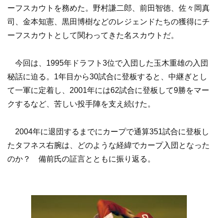
ーフスカウトを務めた。野村謙二郎、前田智徳、佐々岡真
司、金本知憲、黒田博樹などのレジェンドたちの獲得にチ
ーフスカウトとして関わってきた名スカウトだ。
今回は、1995年ドラフト3位で入団した玉木重雄の入団
秘話に迫る。1年目から30試合に登板すると、中継ぎとし
て一軍に定着し、2001年には62試合に登板して9勝をマー
クするなど、苦しい投手陣を支え続けた。
2004年に退団するまでにカープで通算351試合に登板し
たタフネス右腕は、どのような経緯でカープ入団となった
のか？ 備前氏の証言とともに振り返る。