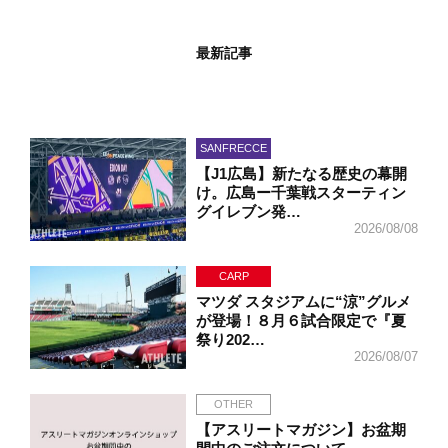
最新記事
SANFRECCE
【J1広島】新たなる歴史の幕開
け。広島ー千葉戦スターティン
グイレブン発…
2026/08/08
CARP
マツダ スタジアムに“涼”グルメ
が登場！８月６試合限定で『夏
祭り202…
2026/08/07
OTHER
【アスリートマガジン】お盆期