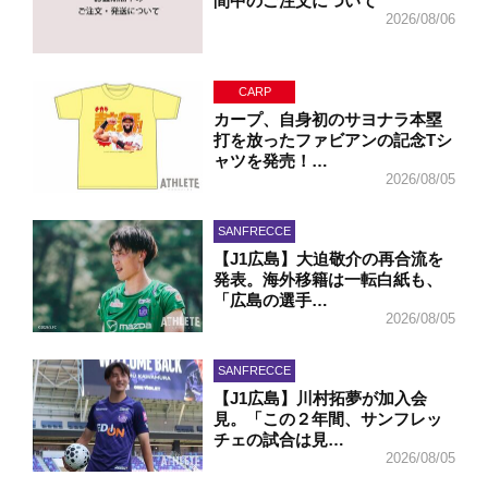
間中のご注文について
2026/08/06
CARP
カープ、自身初のサヨナラ本塁
打を放ったファビアンの記念Tシ
ャツを発売！…
2026/08/05
SANFRECCE
【J1広島】大迫敬介の再合流を
発表。海外移籍は一転白紙も、
「広島の選手…
2026/08/05
SANFRECCE
【J1広島】川村拓夢が加入会
見。「この２年間、サンフレッ
チェの試合は見…
2026/08/05