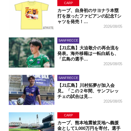
CARP
カープ、自身初のサヨナラ本塁
打を放ったファビアンの記念Tシ
ャツを発売！…
2026/08/05
SANFRECCE
【J1広島】大迫敬介の再合流を
発表。海外移籍は一転白紙も、
「広島の選手…
2026/08/05
SANFRECCE
【J1広島】川村拓夢が加入会
見。「この２年間、サンフレッ
チェの試合は見…
2026/08/05
CARP
カープ、熊本地震被災地へ義援
金として1,000万円を寄付。選手