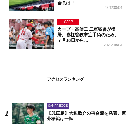
会長は「…
2026/08/04
CARP
カープ・高信二 二軍監督が復
帰。脊柱管狭窄症手術のため、
７月18日から…
2026/08/04
アクセスランキング
SANFRECCE
【J1広島】大迫敬介の再合流を発表。海
外移籍は一転…