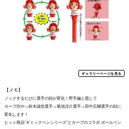
ギャラリーページを見る
【メモ】
ノックするたびに選手の顔が変化！野手編と題して
カープ坊や→鈴木誠也選手→菊池涼介選手→田中広輔選手の顔に
変化します！
ヒット商品”ギミックペンシリーズ”とカープのコラボ ボールペン