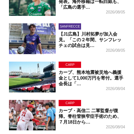
発表。海外移籍は一転白紙も、
「広島の選手…
2026/08/05
SANFRECCE
【J1広島】川村拓夢が加入会
見。「この２年間、サンフレッ
チェの試合は見…
2026/08/05
CARP
カープ、熊本地震被災地へ義援
金として1,000万円を寄付。選手
会長は「…
2026/08/04
CARP
カープ・高信二 二軍監督が復
帰。脊柱管狭窄症手術のため、
７月18日から…
2026/08/04