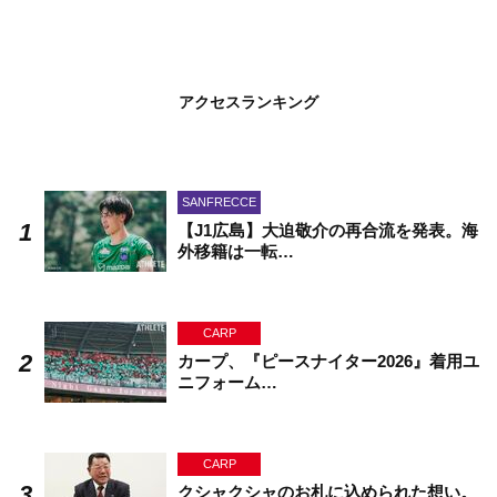
アクセスランキング
SANFRECCE
【J1広島】大迫敬介の再合流を発表。海
外移籍は一転…
CARP
カープ、『ピースナイター2026』着用ユ
ニフォーム…
CARP
クシャクシャのお札に込められた想い。