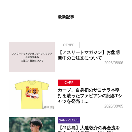
最新記事
OTHER
【アスリートマガジン】お盆期
間中のご注文について
2026/08/06
CARP
カープ、自身初のサヨナラ本塁
打を放ったファビアンの記念Tシ
ャツを発売！…
2026/08/05
SANFRECCE
【J1広島】大迫敬介の再合流を