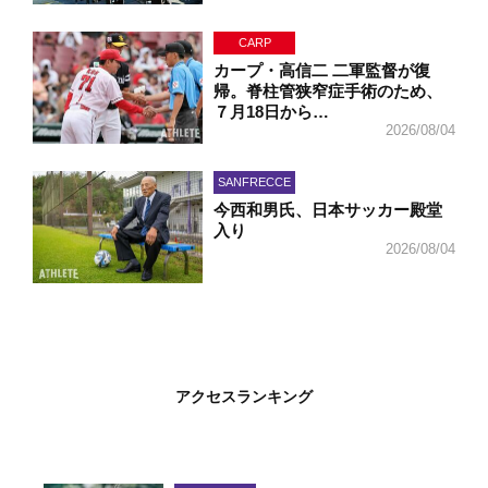
CARP
カープ・高信二 二軍監督が復
帰。脊柱管狭窄症手術のため、
７月18日から…
2026/08/04
SANFRECCE
今西和男氏、日本サッカー殿堂
入り
2026/08/04
アクセスランキング