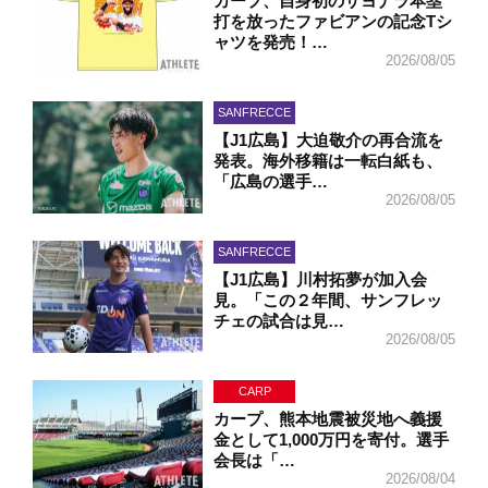
カープ、自身初のサヨナラ本塁
打を放ったファビアンの記念Tシ
ャツを発売！…
2026/08/05
SANFRECCE
【J1広島】大迫敬介の再合流を
発表。海外移籍は一転白紙も、
「広島の選手…
2026/08/05
SANFRECCE
【J1広島】川村拓夢が加入会
見。「この２年間、サンフレッ
チェの試合は見…
2026/08/05
CARP
カープ、熊本地震被災地へ義援
金として1,000万円を寄付。選手
会長は「…
2026/08/04