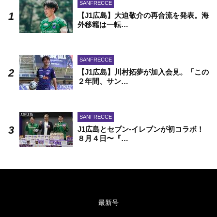
SANFRECCE
【J1広島】大迫敬介の再合流を発表。海
外移籍は一転…
SANFRECCE
【J1広島】川村拓夢が加入会見。「この
２年間、サン…
SANFRECCE
J1広島とセブン-イレブンが初コラボ！
８月４日〜『…
最新号