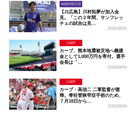
SANFRECCE
【J1広島】川村拓夢が加入会
見。「この２年間、サンフレッ
チェの試合は見…
2026/08/05
CARP
カープ、熊本地震被災地へ義援
金として1,000万円を寄付。選手
会長は「…
2026/08/04
CARP
カープ・高信二 二軍監督が復
帰。脊柱管狭窄症手術のため、
７月18日から…
2026/08/04