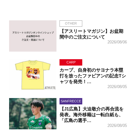
OTHER
【アスリートマガジン】お盆期
間中のご注文について
2026/08/06
CARP
カープ、自身初のサヨナラ本塁
打を放ったファビアンの記念Tシ
ャツを発売！…
2026/08/05
SANFRECCE
【J1広島】大迫敬介の再合流を
発表。海外移籍は一転白紙も、
「広島の選手…
2026/08/05