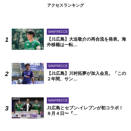
アクセスランキング
SANFRECCE
【J1広島】大迫敬介の再合流を発表。海
外移籍は一転…
SANFRECCE
【J1広島】川村拓夢が加入会見。「この
２年間、サン…
SANFRECCE
J1広島とセブン-イレブンが初コラボ！
８月４日〜『…