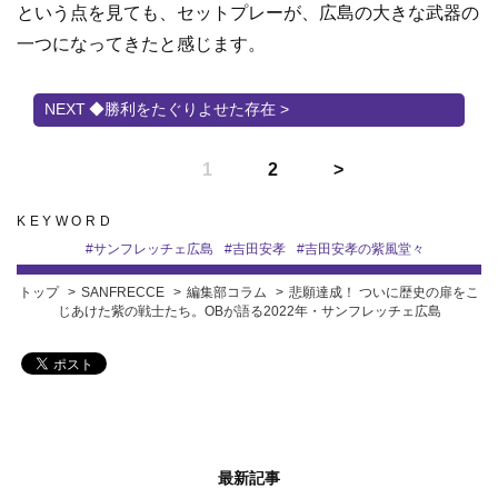
という点を見ても、セットプレーが、広島の大きな武器の
一つになってきたと感じます。
◆勝利をたぐりよせた存在 >
1
2
KEYWORD
#
サンフレッチェ広島
#
吉田安孝
#
吉田安孝の紫風堂々
トップ
SANFRECCE
編集部コラム
悲願達成！ ついに歴史の扉をこ
じあけた紫の戦士たち。OBが語る2022年・サンフレッチェ広島
最新記事