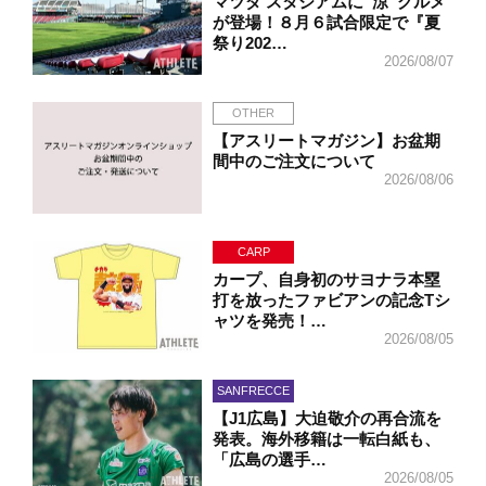
マツダ スタジアムに“涼”グルメ
が登場！８月６試合限定で『夏
祭り202…
2026/08/07
OTHER
【アスリートマガジン】お盆期
間中のご注文について
2026/08/06
CARP
カープ、自身初のサヨナラ本塁
打を放ったファビアンの記念Tシ
ャツを発売！…
2026/08/05
SANFRECCE
【J1広島】大迫敬介の再合流を
発表。海外移籍は一転白紙も、
「広島の選手…
2026/08/05