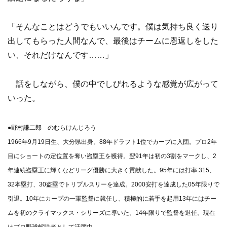
「そんなことはどうでもいいんです。僕は気持ち良く送り
出してもらった人間なんで、最後はチームに恩返しをした
い、それだけなんです……」
話をしながら、僕の中でしびれるような感覚が広がって
いった。
●野村謙二郎 のむらけんじろう
1966年9月19日生、大分県出身。88年ドラフト1位でカープに入団。プロ2年
目にショートの定位置を奪い盗塁王を獲得。翌91年は初の3割をマークし、2
年連続盗塁王に輝くなどリーグ優勝に大きく貢献した。95年には打率.315、
32本塁打、30盗塁でトリプルスリーを達成。2000安打を達成した05年限りで
引退。10年にカープの一軍監督に就任し、積極的に若手を起用13年にはチー
ムを初のクライマックス・シリーズに導いた。14年限りで監督を退任。現在
はプロ野球解説者として活躍中。