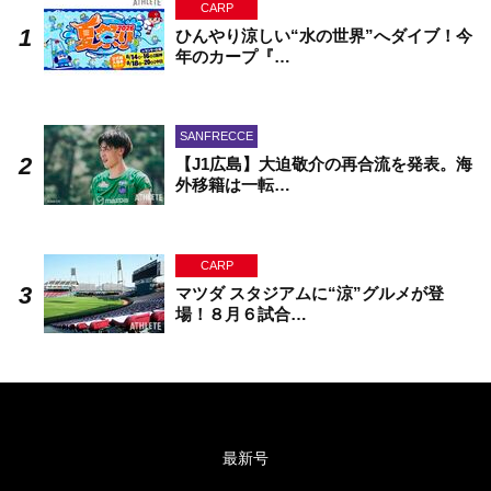
CARP
ひんやり涼しい“水の世界”へダイブ！今
年のカープ『…
SANFRECCE
【J1広島】大迫敬介の再合流を発表。海
外移籍は一転…
CARP
マツダ スタジアムに“涼”グルメが登
場！８月６試合…
最新号