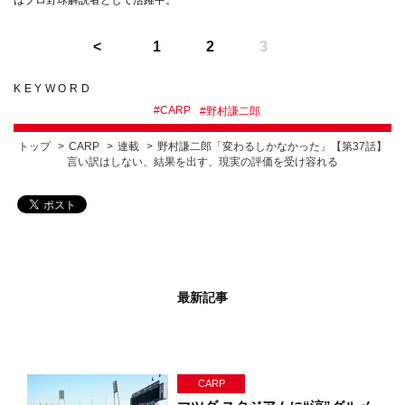
1
2
3
KEYWORD
#
CARP
#
野村謙二郎
トップ
CARP
連載
野村謙二郎「変わるしかなかった」【第37話】
言い訳はしない、結果を出す、現実の評価を受け容れる
最新記事
CARP