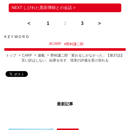
しびれた黒田博樹との会話 >
1
2
3
KEYWORD
#
CARP
#
野村謙二郎
トップ
CARP
連載
野村謙二郎「変わるしかなかった」【第37話】
言い訳はしない、結果を出す、現実の評価を受け容れる
最新記事