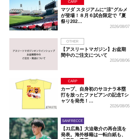
CARP
マツダ スタジアムに“涼”グルメ
が登場！８月６試合限定で『夏
祭り202…
2026/08/07
OTHER
【アスリートマガジン】お盆期
間中のご注文について
2026/08/06
CARP
カープ、自身初のサヨナラ本塁
打を放ったファビアンの記念Tシ
ャツを発売！…
2026/08/05
SANFRECCE
【J1広島】大迫敬介の再合流を
発表。海外移籍は一転白紙も、