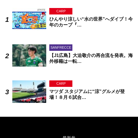
CARP
ひんやり涼しい“水の世界”へダイブ！今
年のカープ『…
SANFRECCE
【J1広島】大迫敬介の再合流を発表。海
外移籍は一転…
CARP
マツダ スタジアムに“涼”グルメが登
場！８月６試合…
最新号