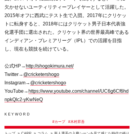
欠かせないユーティリティープレイヤーとして活躍した。
2015年オフに西武にテスト生で入団。2017年にクリケッ
トに転身すると、2018年にはクリケット男子日本代表強
化選手団に選出された。クリケット界の世界最高峰である
インディアン・プレミアリーグ（IPL）での活躍を目指
し、現在も競技を続けている。
公式HP→
http://shogokimura.net/
Twitter→
@cricketershogo
Instagram→
@cricketershogo
YouTube→
https://www.youtube.com/channel/UC6g6Cf6hd
npkQlc2-yKwNeQ
KEYWORD
#
カープ
#
木村昇吾
トップ
CARP
コラム
新人選手の入寮シーンを見て感じた時代の移り