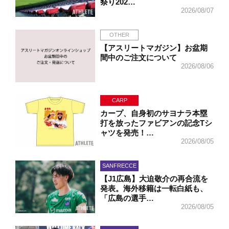
祭り202…
2026/08/07
OTHER
【アスリートマガジン】お盆期
間中のご注文について
2026/08/06
CARP
カープ、自身初のサヨナラ本塁
打を放ったファビアンの記念Tシ
ャツを発売！…
2026/08/05
SANFRECCE
【J1広島】大迫敬介の再合流を
発表。海外移籍は一転白紙も、
「広島の選手…
2026/08/05