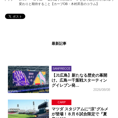
変わりと期待すること【カープOB・木村昇吾のコラム】
最新記事
SANFRECCE
【J1広島】新たなる歴史の幕開
け。広島ー千葉戦スターティン
グイレブン発…
2026/08/08
CARP
マツダ スタジアムに“涼”グルメ
が登場！８月６試合限定で『夏