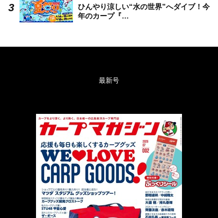
ひんやり涼しい“水の世界”へダイブ！今
年のカープ『…
最新号