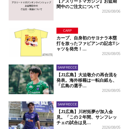
【アスリートマガジン】お盆期
間中のご注文について
2026/08/06
CARP
カープ、自身初のサヨナラ本塁
打を放ったファビアンの記念Tシ
ャツを発売！…
2026/08/05
SANFRECCE
【J1広島】大迫敬介の再合流を
発表。海外移籍は一転白紙も、
「広島の選手…
2026/08/05
SANFRECCE
【J1広島】川村拓夢が加入会
見。「この２年間、サンフレッ
チェの試合は見…
2026/08/05