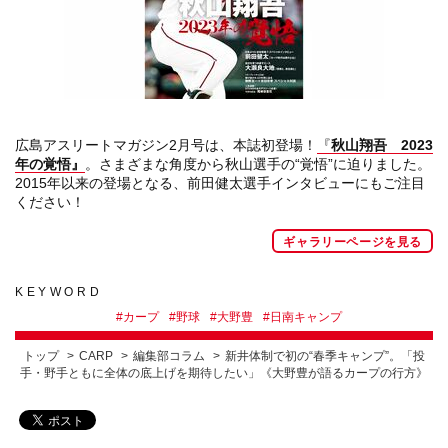
広島アスリートマガジン2月号は、本誌初登場！
『
秋山翔吾 2023
年の覚悟』
。さまざまな角度から秋山選手の“覚悟”に迫りました。
2015年以来の登場となる、前田健太選手インタビューにもご注目
ください！
ギャラリーページを見る
KEYWORD
#
カープ
#
野球
#
大野豊
#
日南キャンプ
トップ
CARP
編集部コラム
新井体制で初の“春季キャンプ”。「投
手・野手ともに全体の底上げを期待したい」《大野豊が語るカープの行方》