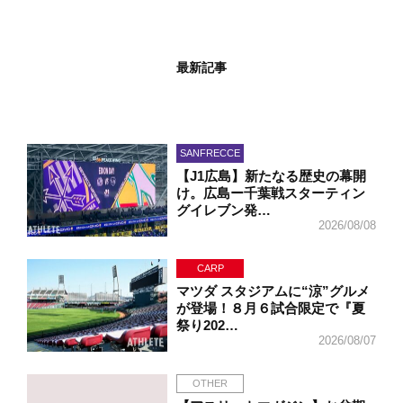
最新記事
SANFRECCE
【J1広島】新たなる歴史の幕開
け。広島ー千葉戦スターティン
グイレブン発…
2026/08/08
CARP
マツダ スタジアムに“涼”グルメ
が登場！８月６試合限定で『夏
祭り202…
2026/08/07
OTHER