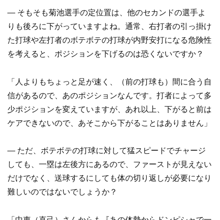
― そもそも菊池選手の定位置は、他のセカンドの選手よ
りも後ろに下がっていますよね。通常、右打者の引っ掛け
た打球や左打者のボテボテの打球が内野安打になる危険性
を考えると、ポジションを下げるのは恐くないですか？
「人よりもちょっと足が速く、（前の打球も）間に合う自
信があるので、あのポジションなんです。打者によって多
少ポジションを変えていますが、あれ以上、下がると前は
ケアできないので、あそこから下がることはありません」
― ただ、ボテボテの打球に対して猛スピードでチャージ
しても、一塁は左後方にあるので、ファーストが見えない
だけでなく、送球するにしても体の切り返しが必要になり
難しいのではないでしょうか？
「中東（直己）さんからも『あの体勢からドンピシャで一