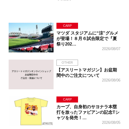
CARP
マツダ スタジアムに“涼”グルメ
が登場！８月６試合限定で『夏
祭り202…
2026/08/07
OTHER
【アスリートマガジン】お盆期
間中のご注文について
2026/08/06
CARP
カープ、自身初のサヨナラ本塁
打を放ったファビアンの記念Tシ
ャツを発売！…
2026/08/05