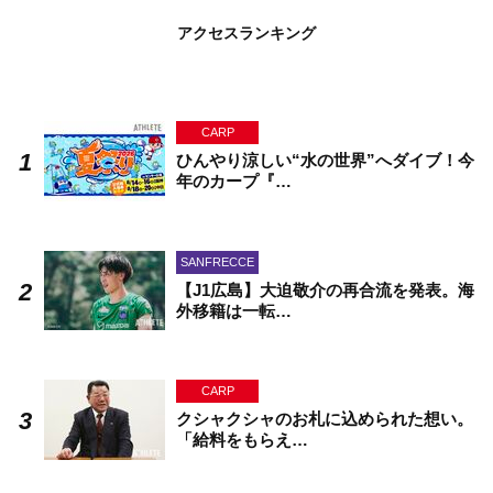
アクセスランキング
CARP
ひんやり涼しい“水の世界”へダイブ！今
年のカープ『…
SANFRECCE
【J1広島】大迫敬介の再合流を発表。海
外移籍は一転…
CARP
クシャクシャのお札に込められた想い。
「給料をもらえ…