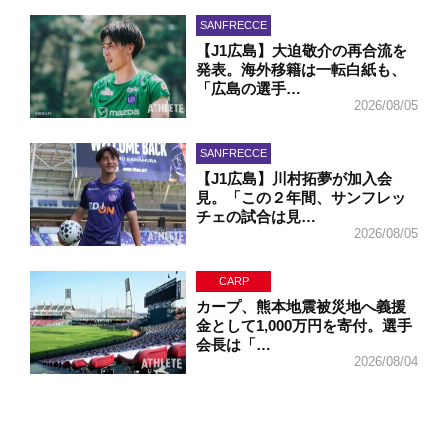
SANFRECCE
【J1広島】大迫敬介の再合流を
発表。海外移籍は一転白紙も、
「広島の選手…
2026/08/05
SANFRECCE
【J1広島】川村拓夢が加入会
見。「この２年間、サンフレッ
チェの試合は見…
2026/08/05
CARP
カープ、熊本地震被災地へ義援
金として1,000万円を寄付。選手
会長は「…
2026/08/04