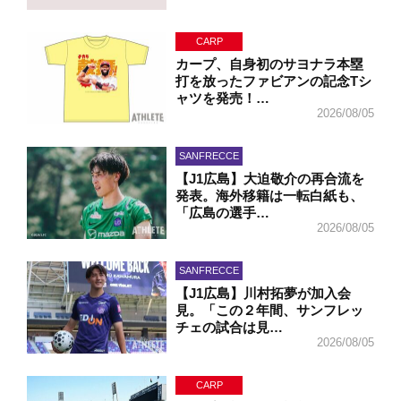
CARP
カープ、自身初のサヨナラ本塁
打を放ったファビアンの記念Tシ
ャツを発売！…
2026/08/05
SANFRECCE
【J1広島】大迫敬介の再合流を
発表。海外移籍は一転白紙も、
「広島の選手…
2026/08/05
SANFRECCE
【J1広島】川村拓夢が加入会
見。「この２年間、サンフレッ
チェの試合は見…
2026/08/05
CARP