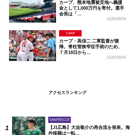
カープ、熊本地震被災地へ義援
金として1,000万円を寄付。選手
会長は「…
2026/08/04
CARP
カープ・高信二 二軍監督が復
帰。脊柱管狭窄症手術のため、
７月18日から…
2026/08/04
アクセスランキング
SANFRECCE
【J1広島】大迫敬介の再合流を発表。海
外移籍は一転…