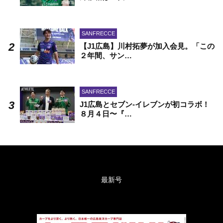
SANFRECCE
【J1広島】川村拓夢が加入会見。「この
２年間、サン…
SANFRECCE
J1広島とセブン-イレブンが初コラボ！
８月４日〜『…
最新号