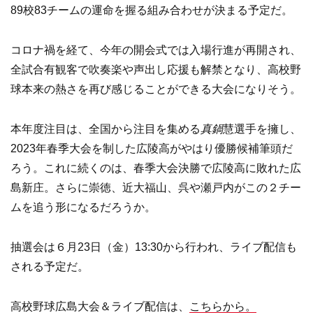
89校83チームの運命を握る組み合わせが決まる予定だ。
コロナ禍を経て、今年の開会式では入場行進が再開され、
全試合有観客で吹奏楽や声出し応援も解禁となり、高校野
球本来の熱さを再び感じることができる大会になりそう。
本年度注目は、全国から注目を集める
真鍋
慧選手を擁し、
2023年春季大会を制した広陵高がやはり優勝候補筆頭だ
ろう。これに続くのは、春季大会決勝で広陵高に敗れた広
島新庄。さらに崇徳、近大福山、呉や瀬戸内がこの２チー
ムを追う形になるだろうか。
抽選会は６月23日（金）13:30から行われ、ライブ配信も
される予定だ。
高校野球広島大会＆ライブ配信は、
こちらから。