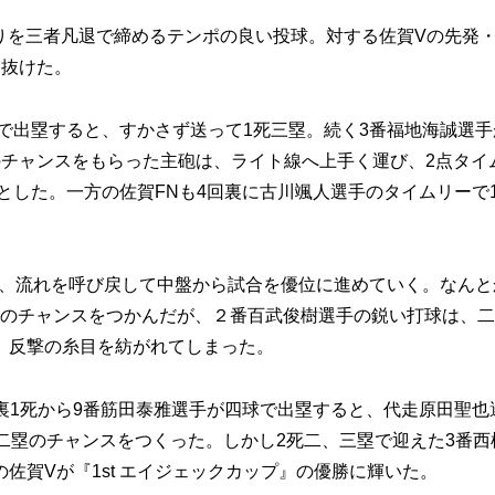
りを三者凡退で締めるテンポの良い投球。対する佐賀Vの先発
り抜けた。
で出塁すると、すかさず送って1死三塁。続く3番福地海誠選手
のチャンスをもらった主砲は、ライト線へ上手く運び、2点タイ
0とした。一方の佐賀FNも4回裏に古川颯人選手のタイムリーで
し、流れを呼び戻して中盤から試合を優位に進めていく。なんと
塁のチャンスをつかんだが、２番百武俊樹選手の鋭い打球は、
、反撃の糸目を紡がれてしまった。
裏1死から9番筋田泰雅選手が四球で出塁すると、代走原田聖也
二塁のチャンスをつくった。しかし2死二、三塁で迎えた3番西
佐賀Vが『1st エイジェックカップ』の優勝に輝いた。