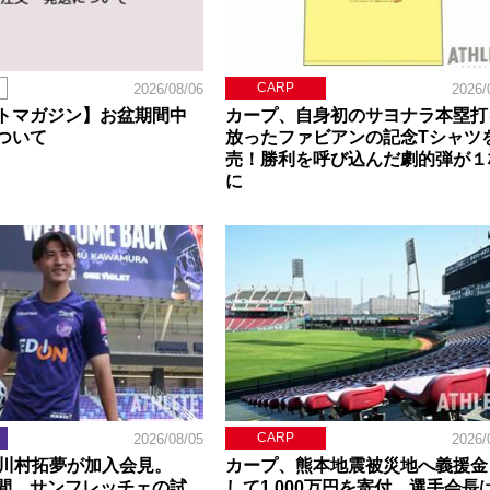
CARP
2026/08/06
2026/
トマガジン】お盆期間中
カープ、自身初のサヨナラ本塁打
ついて
放ったファビアンの記念Tシャツ
売！勝利を呼び込んだ劇的弾が１
に
CARP
2026/08/05
2026/
】川村拓夢が加入会見。
カープ、熊本地震被災地へ義援金
間、サンフレッチェの試
して1,000万円を寄付。選手会長