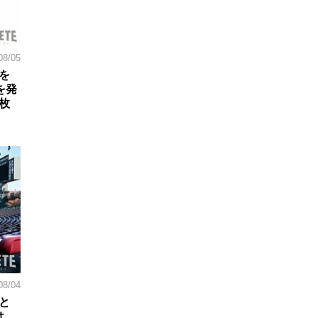
08/05
を
を発
枚
08/04
と
は