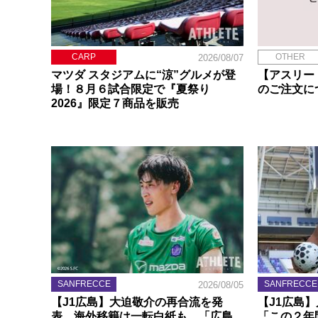
CARP
OTHER
2026/08/07
マツダ スタジアムに“涼”グルメが登
【アスリー
場！８月６試合限定で『夏祭り
のご注文に
2026』限定７商品を販売
SANFRECCE
SANFRECCE
2026/08/05
【J1広島】大迫敬介の再合流を発
【J1広島
表。海外移籍は一転白紙も、「広島
「この２年