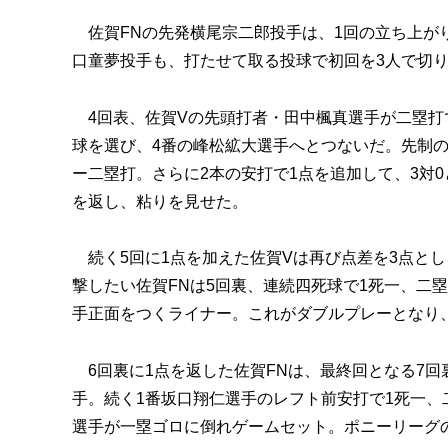
佐賀FNの先発横尾宗二郎投手は、1回の立ち上が
口童夢投手も、打たせて取る投球で初回を3人で切
4回表、佐賀Vの先頭打者・田中楓真選手が二塁打
球を選び、4番の峰松絋大選手へとつないだ。先制
ー二塁打。さらに2本の安打で1点を追加して、3対
を返し、粘りを見せた。
続く5回に1点を加えた佐賀Vは再び点差を3点と
撃したい佐賀FNは5回裏、連続四死球で1死一、二
手正面をつくライナー。これがダブルプレーとなり
6回裏に1点を返した佐賀FNは、最終回となる7回
手。続く1番坂口翔仁選手のレフト前安打で1死一、
選手が一塁ゴロに倒れゲームセット。ポニーリーグの