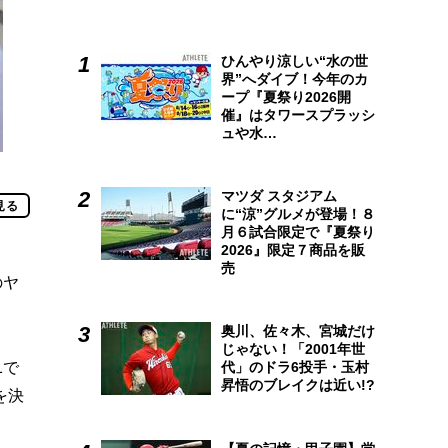
ひんやり涼しい“水の世
界”へダイブ！今年のカ
ープ『夏祭り2026開
催』はタワースプラッシ
ュや水…
マツダ スタジアム
見る
に“涼”グルメが登場！８
月６試合限定で『夏祭り
2026』限定７商品を販
売
のヤ
奥川、佐々木、宮城だけ
じゃない！「2001年世
1で
代」のドラ6投手・玉村
昇悟のブレイクは近い!?
を決