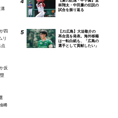
【夏の記憶・甲子園】堂
林翔太・中田廉の伝説の
・溝
試合を振り返る
が四
【J1広島】大迫敬介の
再合流を発表。海外移籍
ムリ
は一転白紙も、「広島の
1点
選手として貢献したい」
か反
二塁
選
柚稀