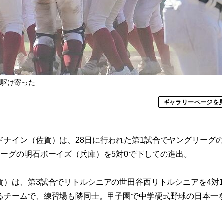
に駆け寄った
ギャラリーページを
ナイン（佐賀）は、28日に行われた第1試合でヤングリーグ
リーグの明石ボーイズ（兵庫）を5対0で下しての進出。
）は、第3試合でリトルシニアの世田谷西リトルシニアを4対
るチームで、練習場も隣同士。甲子園で中学硬式野球の日本一