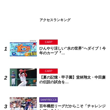
アクセスランキング
CARP
ひんやり涼しい“水の世界”へダイブ！今
年のカープ『…
CARP
【夏の記憶・甲子園】堂林翔太・中田廉
の伝説の試合を…
SANFRECCE
百年構想リーグだからこそ「チャレンジ