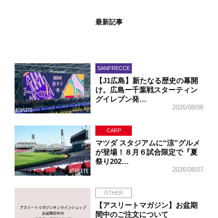
最新記事
SANFRECCE
【J1広島】新たなる歴史の幕開
け。広島ー千葉戦スターティン
グイレブン発…
2026/08/08
CARP
マツダ スタジアムに“涼”グルメ
が登場！８月６試合限定で『夏
祭り202…
2026/08/07
OTHER
【アスリートマガジン】お盆期
間中のご注文について