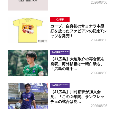
2026/08/06
CARP
カープ、自身初のサヨナラ本塁
打を放ったファビアンの記念Tシ
ャツを発売！…
2026/08/05
SANFRECCE
【J1広島】大迫敬介の再合流を
発表。海外移籍は一転白紙も、
「広島の選手…
2026/08/05
SANFRECCE
【J1広島】川村拓夢が加入会
見。「この２年間、サンフレッ
チェの試合は見…
2026/08/05