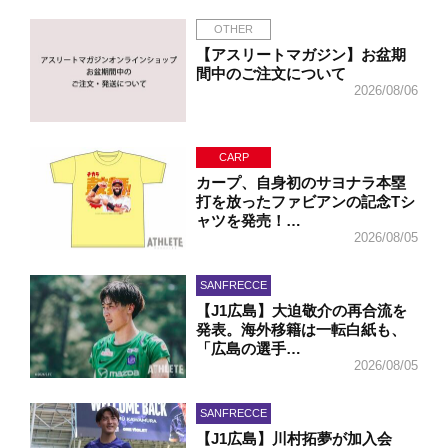
OTHER
【アスリートマガジン】お盆期
間中のご注文について
2026/08/06
CARP
カープ、自身初のサヨナラ本塁
打を放ったファビアンの記念Tシ
ャツを発売！…
2026/08/05
SANFRECCE
【J1広島】大迫敬介の再合流を
発表。海外移籍は一転白紙も、
「広島の選手…
2026/08/05
SANFRECCE
【J1広島】川村拓夢が加入会