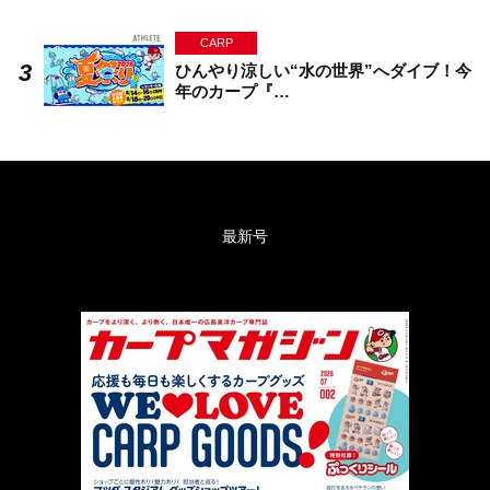
CARP
ひんやり涼しい“水の世界”へダイブ！今
年のカープ『…
最新号