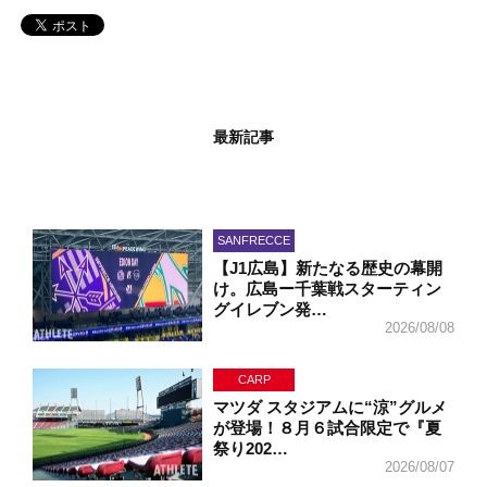
最新記事
SANFRECCE
【J1広島】新たなる歴史の幕開
け。広島ー千葉戦スターティン
グイレブン発…
2026/08/08
CARP
マツダ スタジアムに“涼”グルメ
が登場！８月６試合限定で『夏
祭り202…
2026/08/07