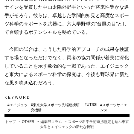
ナインを受賞した中山太陽外野手といった将来性豊かな選
手がそろう。彼らは、卓越した学問的知見と高度なスポー
ツ科学のサポートを武器に、六大学野球の“台風の目”とし
て台頭するポテンシャルを秘めている。
今回の試合は、こうした科学的アプローチの成果を検証
する場となっただけでなく、両者の協力関係が着実に深化
していることを示す象徴的な一戦であった。エイジェック
と東大によるスポーツ科学の探究は、今後も野球界に新た
な風を吹き込むだろう。
KEYWORD
#
UTSSI
#
エイジェッ
#
東京大学スポーツ先端連携研
#
スポーツサイエ
ク
究機構
ンス
トップ
OTHER
編集部コラム
スポーツ科学学術連携協定を結ぶ東京
大学とエイジェックの新たな挑戦