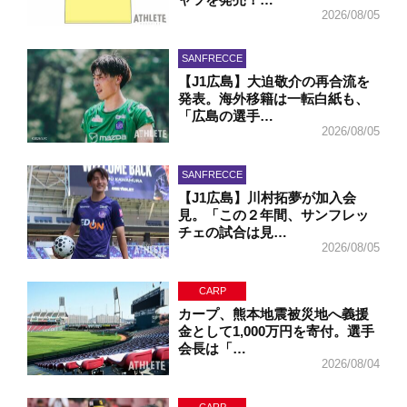
2026/08/05
SANFRECCE
【J1広島】大迫敬介の再合流を
発表。海外移籍は一転白紙も、
「広島の選手…
2026/08/05
SANFRECCE
【J1広島】川村拓夢が加入会
見。「この２年間、サンフレッ
チェの試合は見…
2026/08/05
CARP
カープ、熊本地震被災地へ義援
金として1,000万円を寄付。選手
会長は「…
2026/08/04
CARP