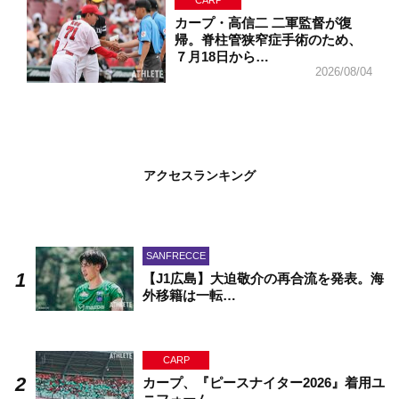
カープ・高信二 二軍監督が復
帰。脊柱管狭窄症手術のため、
７月18日から…
2026/08/04
アクセスランキング
SANFRECCE
【J1広島】大迫敬介の再合流を発表。海
外移籍は一転…
CARP
カープ、『ピースナイター2026』着用ユ