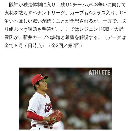
阪神が独走体制に入り、残り5チームがCS争いに向けて
火花を散らすペナントリーグ。カープもAクラス入り、CS
争いへ厳しい戦いが続くことが予想されるが、一方で、取
り組むべき課題も明確だ。ここではレジェンドOB・大野
豊氏が、新井カープの課題と希望を解説する。（データは
全て８月７日時点）（全2回／第2回）