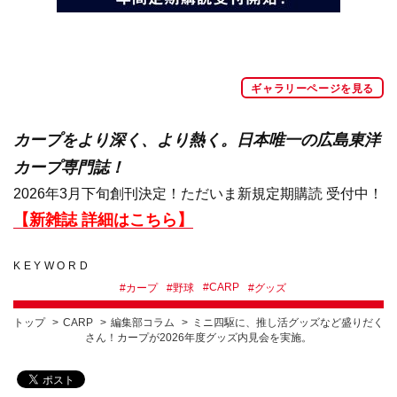
ギャラリーページを見る
カープをより深く、より熱く。日本唯一の広島東洋
カープ専門誌！
2026年3月下旬創刊決定！ただいま新規定期購読 受付中！
【新雑誌 詳細はこちら】
KEYWORD
#
CARP
#
カープ
#
野球
#
グッズ
トップ
CARP
編集部コラム
ミニ四駆に、推し活グッズなど盛りだく
さん！カープが2026年度グッズ内見会を実施。