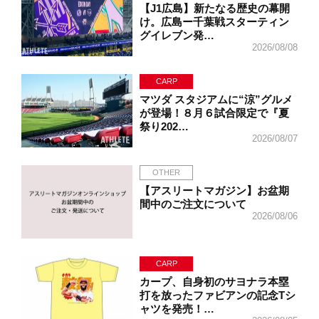
【J1広島】新たなる歴史の幕開
け。広島ー千葉戦スターティン
グイレブン発…
2026/08/08
CARP
マツダ スタジアムに“涼”グルメ
が登場！８月６試合限定で『夏
祭り202…
2026/08/07
OTHER
【アスリートマガジン】お盆期
間中のご注文について
2026/08/06
CARP
カープ、自身初のサヨナラ本塁
打を放ったファビアンの記念Tシ
ャツを発売！…