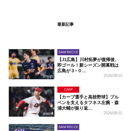
最新記事
SANFRECCE
【J1広島】川村拓夢が復帰後、
即ゴール！新シーズン開幕戦は
広島が３−０…
2026/08/10
CARP
【カープ選手と高校野球】ブル
ペンを支えるタフネス左腕・森
浦大輔が振り返…
2026/08/10
SANFRECCE