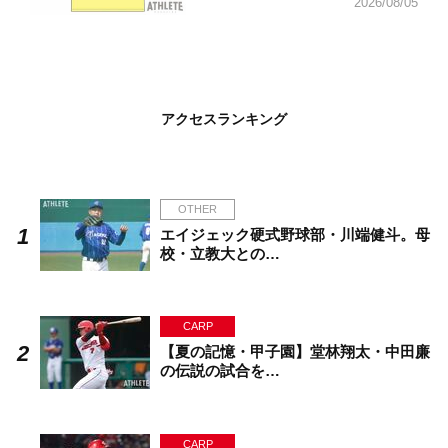
2026/08/05
アクセスランキング
OTHER
エイジェック硬式野球部・川端健斗。母
校・立教大との…
CARP
【夏の記憶・甲子園】堂林翔太・中田廉
の伝説の試合を…
CARP