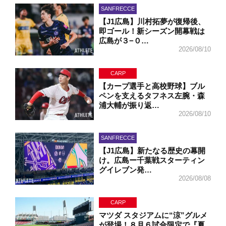
SANFRECCE
【J1広島】川村拓夢が復帰後、
即ゴール！新シーズン開幕戦は
広島が３−０…
2026/08/10
CARP
【カープ選手と高校野球】ブル
ペンを支えるタフネス左腕・森
浦大輔が振り返…
2026/08/10
SANFRECCE
【J1広島】新たなる歴史の幕開
け。広島ー千葉戦スターティン
グイレブン発…
2026/08/08
CARP
マツダ スタジアムに“涼”グルメ
が登場！８月６試合限定で『夏