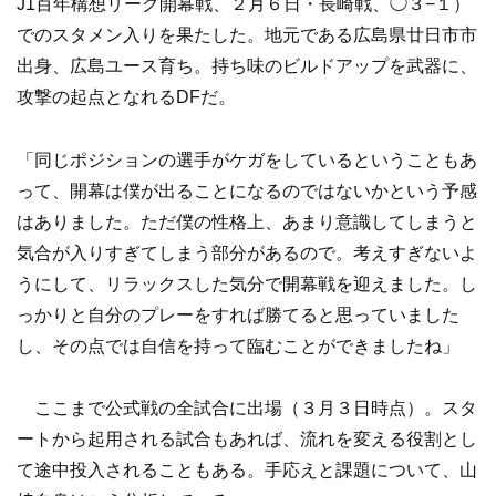
J1百年構想リーグ開幕戦、２月６日・長崎戦、◯３−１）
でのスタメン入りを果たした。地元である広島県廿日市市
出身、広島ユース育ち。持ち味のビルドアップを武器に、
攻撃の起点となれるDFだ。
「同じポジションの選手がケガをしているということもあ
って、開幕は僕が出ることになるのではないかという予感
はありました。ただ僕の性格上、あまり意識してしまうと
気合が入りすぎてしまう部分があるので。考えすぎないよ
うにして、リラックスした気分で開幕戦を迎えました。し
っかりと自分のプレーをすれば勝てると思っていました
し、その点では自信を持って臨むことができましたね」
ここまで公式戦の全試合に出場（３月３日時点）。スタ
ートから起用される試合もあれば、流れを変える役割とし
て途中投入されることもある。手応えと課題について、山