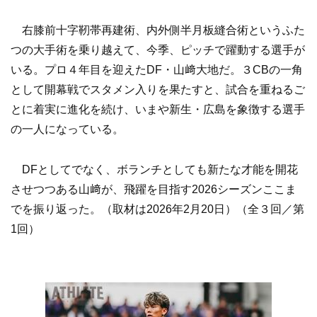
右膝前十字靭帯再建術、内外側半月板縫合術というふた
つの大手術を乗り越えて、今季、ピッチで躍動する選手が
いる。プロ４年目を迎えたDF・山﨑大地だ。３CBの一角
として開幕戦でスタメン入りを果たすと、試合を重ねるご
とに着実に進化を続け、いまや新生・広島を象徴する選手
の一人になっている。
DFとしてでなく、ボランチとしても新たな才能を開花
させつつある山﨑が、飛躍を目指す2026シーズンここま
でを振り返った。（取材は2026年2月20日）（全３回／第
1回）