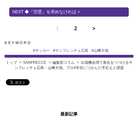
◆『完璧』を求めなければ >
1
2
KEYWORD
#
サッカー
#
サンフレッチェ広島
#
山﨑大地
トップ
SANFRECCE
編集部コラム
出場機会増で進化をつづけるサ
ンフレッチェ広島・山﨑大地。プロ4年目につかんだ手応えと課題
最新記事