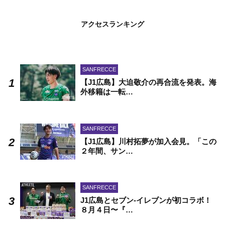
アクセスランキング
SANFRECCE
【J1広島】大迫敬介の再合流を発表。海
外移籍は一転…
SANFRECCE
【J1広島】川村拓夢が加入会見。「この
２年間、サン…
SANFRECCE
J1広島とセブン-イレブンが初コラボ！
８月４日〜『…