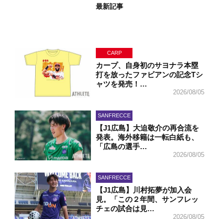
最新記事
CARP
カープ、自身初のサヨナラ本塁
打を放ったファビアンの記念Tシ
ャツを発売！…
2026/08/05
SANFRECCE
【J1広島】大迫敬介の再合流を
発表。海外移籍は一転白紙も、
「広島の選手…
2026/08/05
SANFRECCE
【J1広島】川村拓夢が加入会
見。「この２年間、サンフレッ
チェの試合は見…
2026/08/05