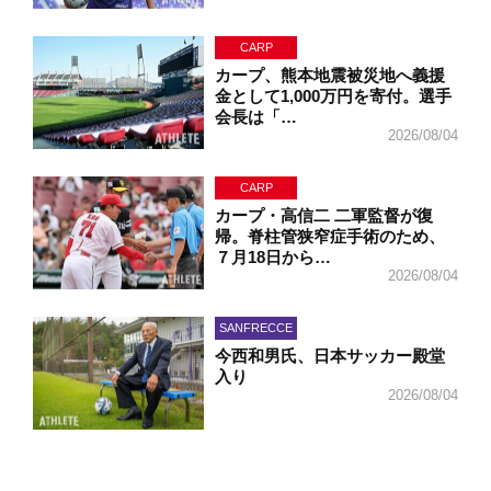
CARP
カープ、熊本地震被災地へ義援
金として1,000万円を寄付。選手
会長は「…
2026/08/04
CARP
カープ・高信二 二軍監督が復
帰。脊柱管狭窄症手術のため、
７月18日から…
2026/08/04
SANFRECCE
今西和男氏、日本サッカー殿堂
入り
2026/08/04