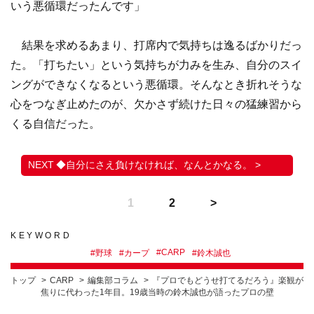
いう悪循環だったんです」
結果を求めるあまり、打席内で気持ちは逸るばかりだっ
た。「打ちたい」という気持ちが力みを生み、自分のスイ
ングができなくなるという悪循環。そんなとき折れそうな
心をつなぎ止めたのが、欠かさず続けた日々の猛練習から
くる自信だった。
◆自分にさえ負けなければ、なんとかなる。 >
1
2
KEYWORD
#
CARP
#
野球
#
カープ
#
鈴木誠也
トップ
CARP
編集部コラム
『プロでもどうせ打てるだろう』楽観が
焦りに代わった1年目。19歳当時の鈴木誠也が語ったプロの壁