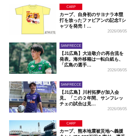
CARP
カープ、自身初のサヨナラ本塁
打を放ったファビアンの記念Tシ
ャツを発売！…
2026/08/05
SANFRECCE
【J1広島】大迫敬介の再合流を
発表。海外移籍は一転白紙も、
「広島の選手…
2026/08/05
SANFRECCE
【J1広島】川村拓夢が加入会
見。「この２年間、サンフレッ
チェの試合は見…
2026/08/05
CARP
カープ、熊本地震被災地へ義援