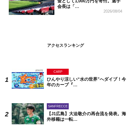
金として1,000万円を寄付。選手
会長は「…
2026/08/04
アクセスランキング
CARP
ひんやり涼しい“水の世界”へダイブ！今
年のカープ『…
SANFRECCE
【J1広島】大迫敬介の再合流を発表。海
外移籍は一転…