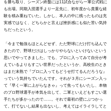
を勝ち取り、シーズン終盤には11試合ながら一軍公式戦に
も出場。同期入団選手より一足先に、初年度から貴重な経
験を積み重ねていた。しかし、本人の中に残ったものは充
実感ではなく、どちらかと言えば挫折感にも似た苦い気持
ちだったという。
「今まで勉強もほとんどせず、ただ野球にだけ打ち込んで
きたので、野球だけはしっかりやらないといけないという
思いでやってきました。でも、プロに入ってみて自分が考
えているよりもすごい世界だったというか、高校生のとき
はまだ未熟で『プロに入ってもどうせ打てるんだろうな』
っていう気持ちでいたんです。それが３月にシーズン入っ
て『早く一軍に上がらなきゃ』って焦ってもいたし、本物
のプロ野球選手が本気を出して、二軍といえどもすごい選
手たちが多かったので……。それで最初の壁にぶつかっ
て。打てないし結果も出ないし、考えてはイライラしてと