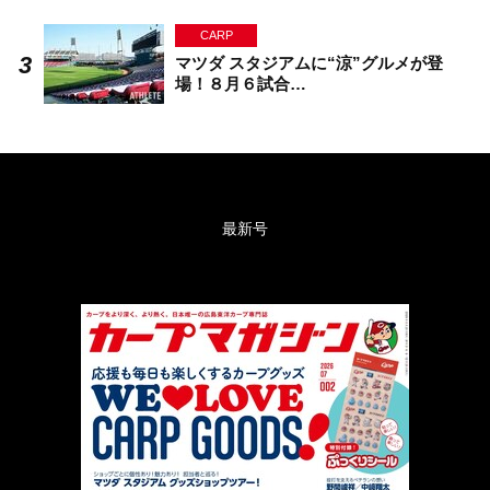
CARP
マツダ スタジアムに“涼”グルメが登
場！８月６試合…
最新号