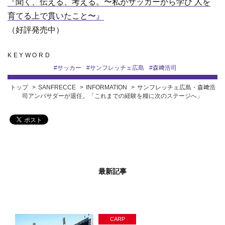
『聞く、伝える、考える。〜私がサッカーから学び 人を
育てる上で貫いたこと〜』
（好評発売中）
KEYWORD
#
サッカー
#
サンフレッチェ広島
#
森﨑浩司
トップ
SANFRECCE
INFORMATION
サンフレッチェ広島・森﨑浩
司アンバサダーが退任。「これまでの経験を糧に次のステージへ」
最新記事
CARP