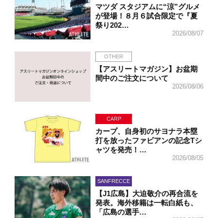
マツダ スタジアムに“涼”グルメ
が登場！８月６試合限定で『夏
祭り202…
2026/08/07
OTHER
【アスリートマガジン】お盆期
間中のご注文について
2026/08/06
CARP
カープ、自身初のサヨナラ本塁
打を放ったファビアンの記念Tシ
ャツを発売！…
2026/08/05
SANFRECCE
【J1広島】大迫敬介の再合流を
発表。海外移籍は一転白紙も、
「広島の選手…