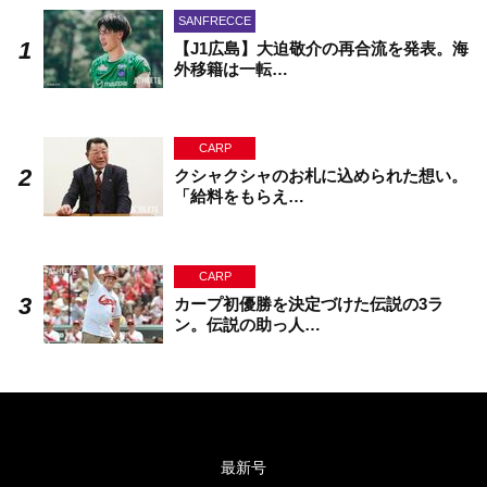
SANFRECCE
【J1広島】大迫敬介の再合流を発表。海
外移籍は一転…
CARP
クシャクシャのお札に込められた想い。
「給料をもらえ…
CARP
カープ初優勝を決定づけた伝説の3ラ
ン。伝説の助っ人…
最新号