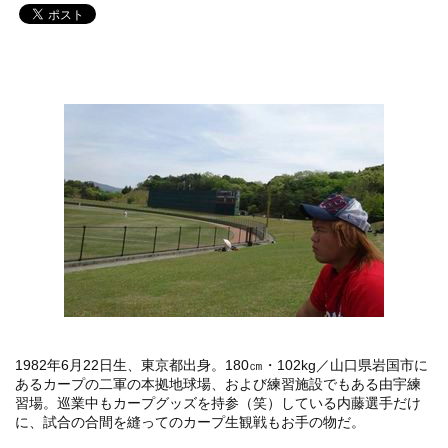
1982年6月22日生、東京都出身。180㎝・102kg／山口県岩国市に
あるカープの二軍の本拠地球場、および練習施設でもある由宇練
習場。巡業中もカープグッズを持参（笑）している内藤選手だけ
に、試合の合間を縫ってのカープ生観戦もお手の物だ。