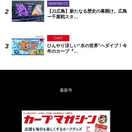
SANFRECCE
【J1広島】新たなる歴史の幕開け。広島
ー千葉戦スタ…
CARP
ひんやり涼しい“水の世界”へダイブ！今
年のカープ『…
最新号