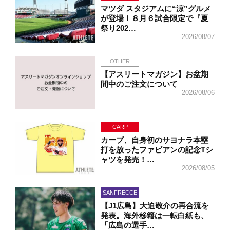
マツダ スタジアムに“涼”グルメ
が登場！８月６試合限定で『夏
祭り202…
2026/08/07
OTHER
【アスリートマガジン】お盆期
間中のご注文について
2026/08/06
CARP
カープ、自身初のサヨナラ本塁
打を放ったファビアンの記念Tシ
ャツを発売！…
2026/08/05
SANFRECCE
【J1広島】大迫敬介の再合流を
発表。海外移籍は一転白紙も、
「広島の選手…