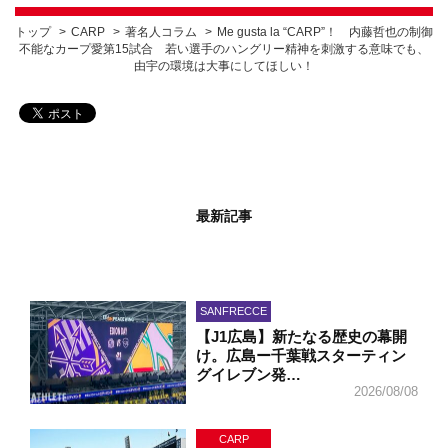
トップ
CARP
著名人コラム
Me gusta la “CARP”！ 内藤哲也の制御
不能なカープ愛第15試合 若い選手のハングリー精神を刺激する意味でも、
由宇の環境は大事にしてほしい！
最新記事
SANFRECCE
【J1広島】新たなる歴史の幕開
け。広島ー千葉戦スターティン
グイレブン発…
2026/08/08
CARP