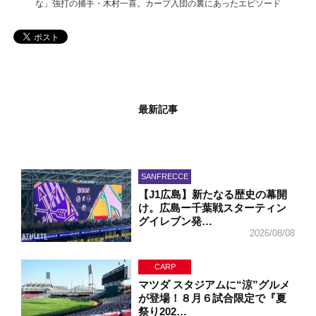
な」強打の捕手・木村一喜。カープ入団の裏にあったエピソード
最新記事
SANFRECCE
【J1広島】新たなる歴史の幕開
け。広島ー千葉戦スターティン
グイレブン発…
2026/08/08
CARP
マツダ スタジアムに“涼”グルメ
が登場！８月６試合限定で『夏
祭り202…