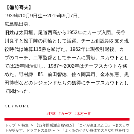
【備前喜夫】
1933年10月9日生〜2015年9月7日。
広島県出身。
旧姓は太田垣。尾道西高から1952年にカープ入団。長谷
川良平と投手陣の両輪として活躍。チーム創設期を支え現
役時代は通算115勝を挙げた。1962年に現役引退後、カー
プのコーチ、二軍監督としてチームに貢献。スカウトとし
ては25年間活動し、1987〜2002年はチーフスカウトを務
めた。野村謙二郎、前田智徳、佐々岡真司、金本知憲、黒
田博樹などのレジェンドたちの獲得にチーフスカウトとし
て関わった。
KEYWORD
#
野球
#
カープ
#
木村一喜
トップ
特集
【32年間感謝企画Vol.5】『コイが生まれた日』〜名スカウ
トが明かす、ドラフトの裏側〜
「よくあの小さい身体で大きな打球を打つ