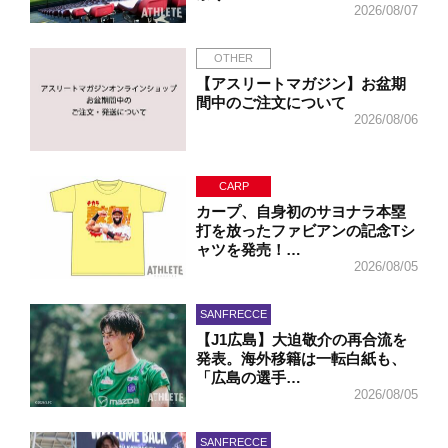
2026/08/07
OTHER
【アスリートマガジン】お盆期
間中のご注文について
2026/08/06
CARP
カープ、自身初のサヨナラ本塁
打を放ったファビアンの記念Tシ
ャツを発売！…
2026/08/05
SANFRECCE
【J1広島】大迫敬介の再合流を
発表。海外移籍は一転白紙も、
「広島の選手…
2026/08/05
SANFRECCE