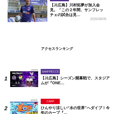
【J1広島】川村拓夢が加入会
見。「この２年間、サンフレッ
チェの試合は見…
2026/08/05
アクセスランキング
SANFRECCE
【J1広島】シーズン開幕戦で、スタジア
ムが『ONE…
CARP
ひんやり涼しい“水の世界”へダイブ！今
年のカープ『…