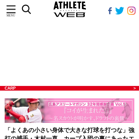
MENU
CARP
「よくあの小さい身体で大きな打球を打つな」強
打の捕手・木村一喜。カープ入団の裏にあったエ