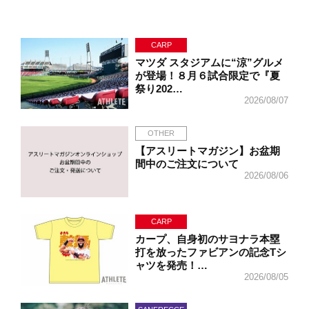
CARP
マツダ スタジアムに“涼”グルメ
が登場！８月６試合限定で『夏
祭り202…
2026/08/07
OTHER
【アスリートマガジン】お盆期
間中のご注文について
2026/08/06
CARP
カープ、自身初のサヨナラ本塁
打を放ったファビアンの記念Tシ
ャツを発売！…
2026/08/05