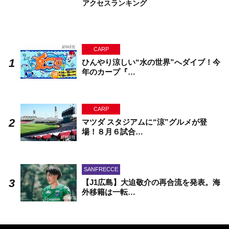
アクセスランキング
CARP
ひんやり涼しい“水の世界”へダイブ！今
年のカープ『…
CARP
マツダ スタジアムに“涼”グルメが登
場！８月６試合…
SANFRECCE
【J1広島】大迫敬介の再合流を発表。海
外移籍は一転…