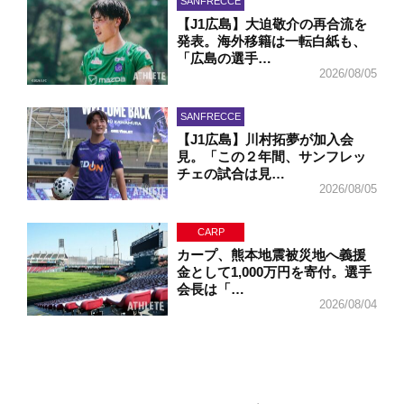
SANFRECCE
【J1広島】大迫敬介の再合流を
発表。海外移籍は一転白紙も、
「広島の選手…
2026/08/05
SANFRECCE
【J1広島】川村拓夢が加入会
見。「この２年間、サンフレッ
チェの試合は見…
2026/08/05
CARP
カープ、熊本地震被災地へ義援
金として1,000万円を寄付。選手
会長は「…
2026/08/04