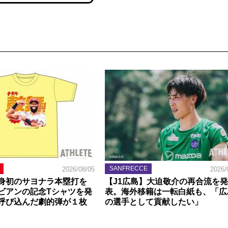
SANFRECCE
2026/08/05
2026/
身初のサヨナラ本塁打を
【J1広島】大迫敬介の再合流を発
ビアンの記念Tシャツを発
表。海外移籍は一転白紙も、「広
呼び込んだ劇的弾が１枚
の選手として貢献したい」