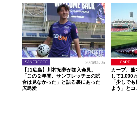
SANFRECCE
CARP
2026/08/05
【J1広島】川村拓夢が加入会見。
カープ、熊
「この２年間、サンフレッチェの試
して1,00
合は見なかった」と語る裏にあった
「少しでも
広島愛
よう」とコ