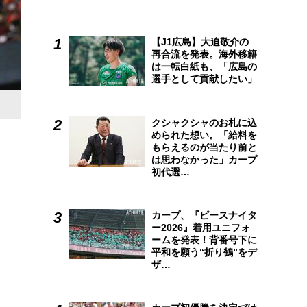
【J1広島】大迫敬介の
再合流を発表。海外移籍
は一転白紙も、「広島の
選手として貢献したい」
クシャクシャのお札に込
められた想い。「給料を
もらえるのが当たり前と
は思わなかった」カープ
初代選…
カープ、『ピースナイタ
ー2026』着用ユニフォ
ームを発表！背番号下に
平和を願う“折り鶴”をデ
ザ…