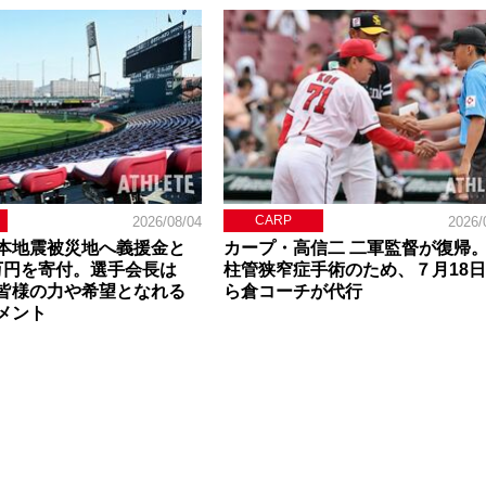
CARP
2026/08/04
2026/
本地震被災地へ義援金と
カープ・高信二 二軍監督が復帰
0万円を寄付。選手会長は
柱管狭窄症手術のため、７月18
皆様の力や希望となれる
ら倉コーチが代行
メント