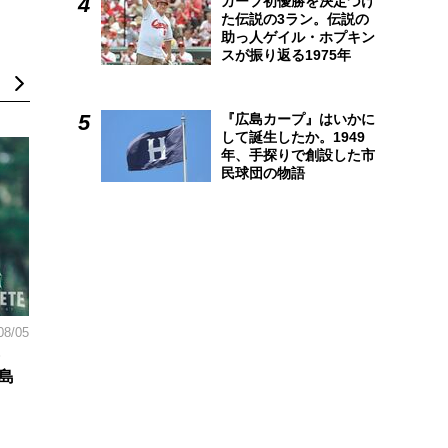
カープ初優勝を決定づけ
た伝説の3ラン。伝説の
助っ人ゲイル・ホプキン
スが振り返る1975年
『広島カープ』はいかに
して誕生したか。1949
年、手探りで創設した市
民球団の物語
08/05
島