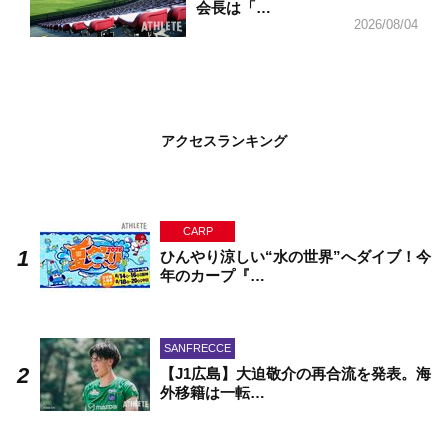
会長は「…
2026/08/04
アクセスランキング
CARP
ひんやり涼しい“水の世界”へダイブ！今
年のカープ『…
SANFRECCE
【J1広島】大迫敬介の再合流を発表。海
外移籍は一転…