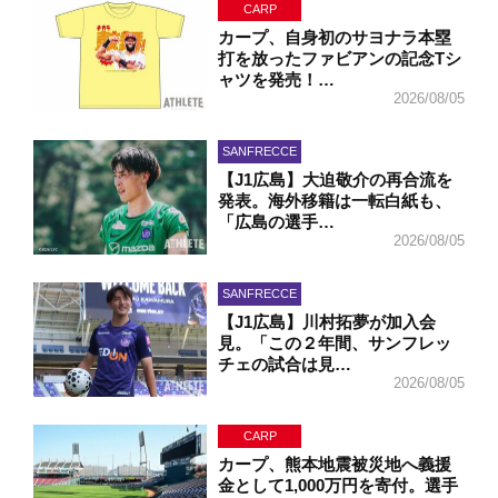
CARP
カープ、自身初のサヨナラ本塁
打を放ったファビアンの記念Tシ
ャツを発売！…
2026/08/05
SANFRECCE
【J1広島】大迫敬介の再合流を
発表。海外移籍は一転白紙も、
「広島の選手…
2026/08/05
SANFRECCE
【J1広島】川村拓夢が加入会
見。「この２年間、サンフレッ
チェの試合は見…
2026/08/05
CARP
カープ、熊本地震被災地へ義援
金として1,000万円を寄付。選手