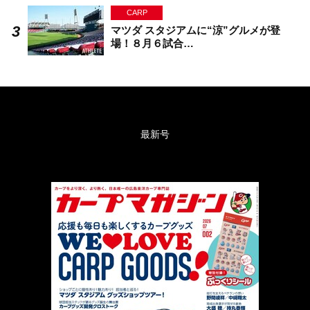
CARP
マツダ スタジアムに“涼”グルメが登
場！８月６試合…
最新号