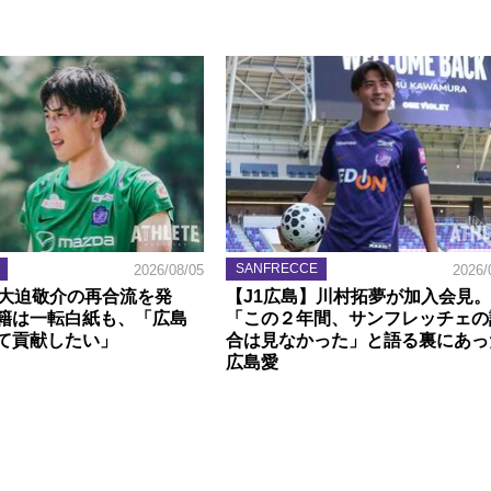
SANFRECCE
2026/08/05
2026/
】大迫敬介の再合流を発
【J1広島】川村拓夢が加入会見。
籍は一転白紙も、「広島
「この２年間、サンフレッチェの
て貢献したい」
合は見なかった」と語る裏にあっ
広島愛