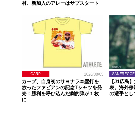
村、新加入のアレーはサブスタート
CARP
SANFRECCE
2026/08/05
カープ、自身初のサヨナラ本塁打を
【J1広島
放ったファビアンの記念Tシャツを発
表。海外移
売！勝利を呼び込んだ劇的弾が１枚
の選手とし
に