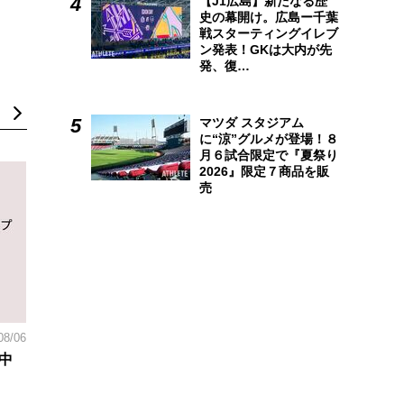
【J1広島】新たなる歴
史の幕開け。広島ー千葉
戦スターティングイレブ
ン発表！GKは大内が先
発、復…
マツダ スタジアム
に“涼”グルメが登場！８
月６試合限定で『夏祭り
2026』限定７商品を販
売
08/06
中