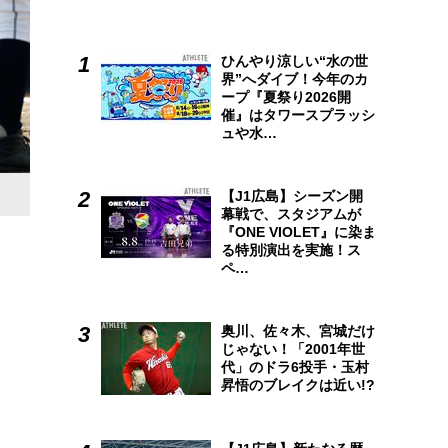
ひんやり涼しい“水の世
界”へダイブ！今年のカ
ープ『夏祭り2026開
催』はタワースプラッシ
ュや水…
【J1広島】シーズン開
幕戦で、スタジアムが
『ONE VIOLET』に染ま
る特別演出を実施！ス
ペ…
奥川、佐々木、宮城だけ
じゃない！「2001年世
代」のドラ6投手・玉村
昇悟のブレイクは近い!?