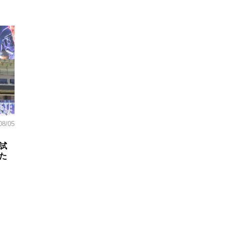
08/05
試
た