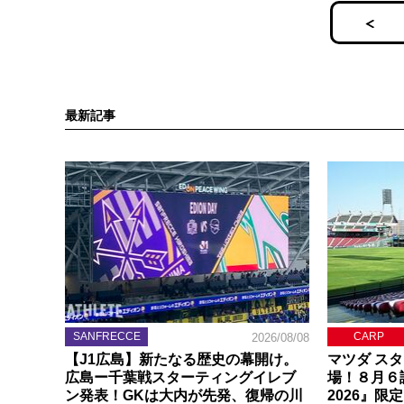
最新記事
SANFRECCE
CARP
2026/08/08
【J1広島】新たなる歴史の幕開け。
マツダ ス
広島ー千葉戦スターティングイレブ
場！８月６
ン発表！GKは大内が先発、復帰の川
2026』限